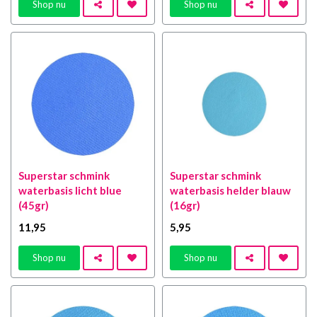
Shop nu
Shop nu
Superstar schmink
Superstar schmink
waterbasis licht blue
waterbasis helder blauw
(45gr)
(16gr)
11
,95
5
,95
Shop nu
Shop nu