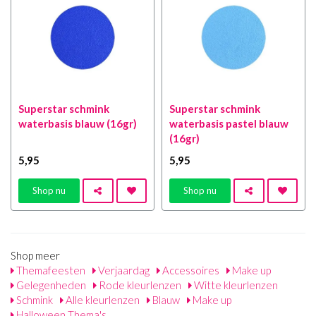
Superstar schmink
Superstar schmink
waterbasis blauw (16gr)
waterbasis pastel blauw
(16gr)
5
,95
5
,95
Shop nu
Shop nu
Shop meer
Themafeesten
Verjaardag
Accessoires
Make up
Gelegenheden
Rode kleurlenzen
Witte kleurlenzen
Schmink
Alle kleurlenzen
Blauw
Make up
Halloween Thema's