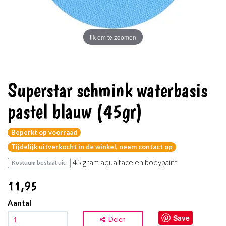
tik om te zoomen
Superstar schmink waterbasis
pastel blauw (45gr)
Beperkt op voorraad
Tijdelijk uitverkocht in de winkel, neem contact op
45 gram aqua face en bodypaint
Kostuum bestaat uit:
11
,95
Aantal
Save
Delen