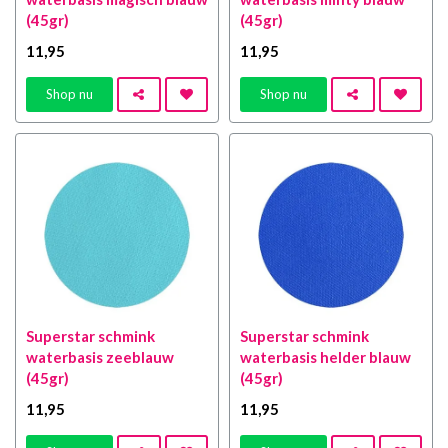
(45gr)
(45gr)
11
,95
11
,95
Shop nu
Shop nu
Superstar schmink
Superstar schmink
waterbasis zeeblauw
waterbasis helder blauw
(45gr)
(45gr)
11
,95
11
,95