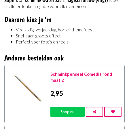
Superstar schmink waterbasis magisch blauw (45gr)
is de
snelle en leuke upgrade voor elk evenement.
Daarom kies je 'm
Veelzijdig: verjaardag, borrel, themafeest.
Snel klaar, groots effect.
Perfect voor foto’s en reels.
Anderen bestelden ook
Schminkpenseel Comedia rond
maat 2
2
,95
Shop nu