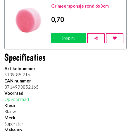
Grimeersponsje rond 6x3cm
0
,70
Shop nu
Specificaties
Artikelnummer
S139-85.216
EAN nummer
8714993852165
Voorraad
Op voorraad
Kleur
Blauw
Merk
Superstar
Make up