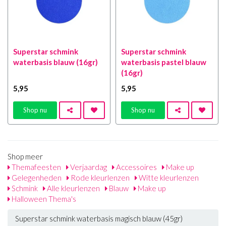
Superstar schmink
Superstar schmink
waterbasis blauw (16gr)
waterbasis pastel blauw
(16gr)
5
,95
5
,95
Shop nu
Shop nu
Shop meer
Themafeesten
Verjaardag
Accessoires
Make up
Gelegenheden
Rode kleurlenzen
Witte kleurlenzen
Schmink
Alle kleurlenzen
Blauw
Make up
Halloween Thema's
Superstar schmink waterbasis magisch blauw (45gr)