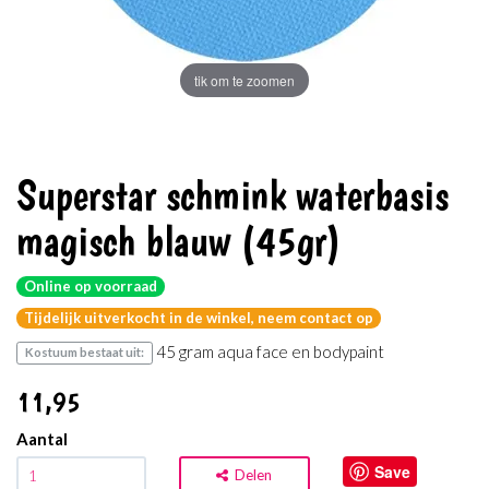
tik om te zoomen
Superstar schmink waterbasis
magisch blauw (45gr)
Online op voorraad
Tijdelijk uitverkocht in de winkel, neem contact op
45 gram aqua face en bodypaint
Kostuum bestaat uit:
11
,95
Aantal
Save
Delen