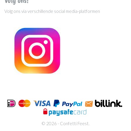
Volg ons!
Volg ons via verschillende social media-platformen
© 2026 - Confetti Feest.