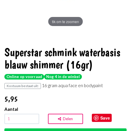
tik om te zoomen
Superstar schmink waterbasis
blauw shimmer (16gr)
Online op voorraad
Nog 4 in de winkel
16 gram aqua face en bodypaint
Kostuum bestaat uit:
5
,95
Aantal
Save
Delen