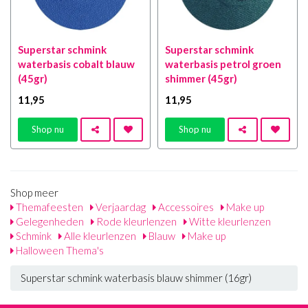
Superstar schmink
Superstar schmink
waterbasis cobalt blauw
waterbasis petrol groen
(45gr)
shimmer (45gr)
11
,95
11
,95
Shop nu
Shop nu
Shop meer
Themafeesten
Verjaardag
Accessoires
Make up
Gelegenheden
Rode kleurlenzen
Witte kleurlenzen
Schmink
Alle kleurlenzen
Blauw
Make up
Halloween Thema's
Superstar schmink waterbasis blauw shimmer (16gr)