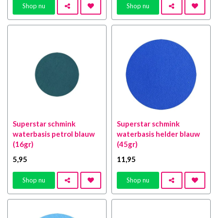
Shop nu
Shop nu
Superstar schmink
Superstar schmink
waterbasis petrol blauw
waterbasis helder blauw
(16gr)
(45gr)
5
,95
11
,95
Shop nu
Shop nu