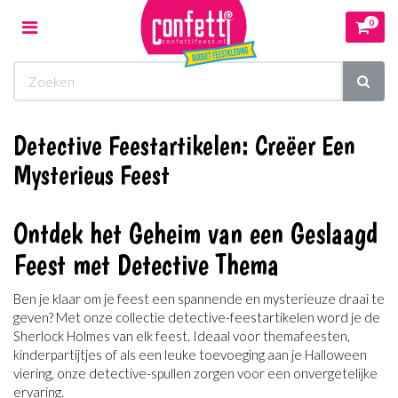
0
Toggle
navigation
Winkelwagen
Detective Feestartikelen: Creëer Een
Uw winkelwagen is leeg.
Mysterieus Feest
Vul hem met producten.
Ontdek het Geheim van een Geslaagd
Feest met Detective Thema
Ben je klaar om je feest een spannende en mysterieuze draai te
geven? Met onze collectie detective-feestartikelen word je de
Sherlock Holmes van elk feest. Ideaal voor themafeesten,
kinderpartijtjes of als een leuke toevoeging aan je Halloween
viering, onze detective-spullen zorgen voor een onvergetelijke
ervaring.