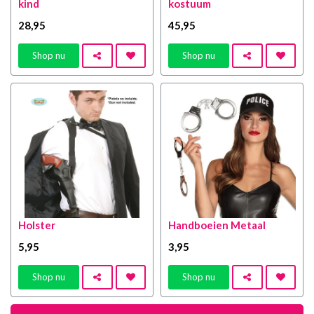
kind
kostuum
28
,95
45
,95
Shop nu
Shop nu
Holster
Handboeien Metaal
5
,95
3
,95
Shop nu
Shop nu