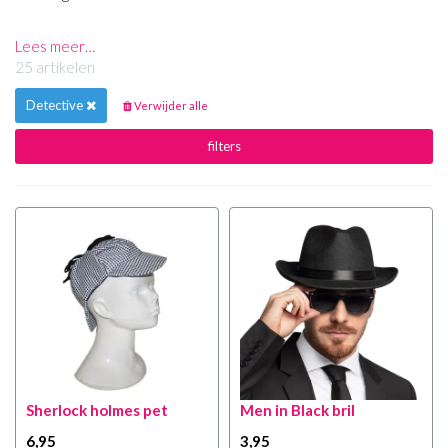
Lees meer…
25 artikelen
Detective
Verwijder alle
filters
Sherlock holmes pet
Men in Black bril
6
,95
3
,95