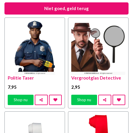
Niet goed, geld terug
Politie Taser
Vergrootglas Detective
7
,95
2
,95
Shop nu
Shop nu