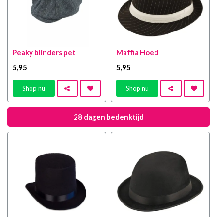
Peaky blinders pet
Maffia Hoed
5
,95
5
,95
Shop nu
Shop nu
28 dagen bedenktijd