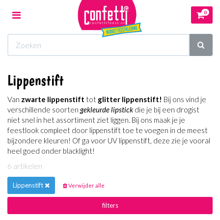
0
Toggle
navigation
Winkelwagen
Lippenstift
Uw winkelwagen is leeg.
Van
zwarte lippenstift
tot
glitter lippenstift!
Bij ons vind je
Vul hem met producten.
verschillende soorten
gekleurde lipstick
die je bij een drogist
niet snel in het assortiment ziet liggen. Bij ons maak je je
feestlook compleet door lippenstift toe te voegen in de meest
bijzondere kleuren! Of ga voor UV lippenstift, deze zie je vooral
heel goed onder blacklight!
6 artikelen
Lippenstift
Verwijder alle
filters