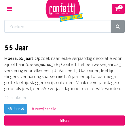
0
Toggle
navigation
Winkelwagen
55 Jaar
Uw winkelwagen is leeg.
Hoera, 55 jaar!
Op zoek naar leuke verjaardag decoratie voor
Vul hem met producten.
zijn of haar 55e
verjaardag
? Bij Confetti hebben we verjaardag
versiering voor elke leeftijd! Van leeftijd ballonnen, leeftijd
slingers, verjaardag kaarsen met 55 jaar er op tot aan mega
grote leeftijd vlaggen en ijsfonteinen! Maak de verjaardag zo
groot als je wil, een 55e verjaardag moet een feestje worden!
15 artikelen
55 Jaar
Verwijder alle
filters