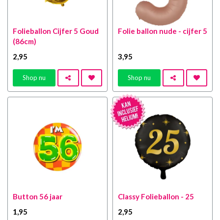
Folieballon Cijfer 5 Goud
Folie ballon nude - cijfer 5
(86cm)
2
,95
3
,95
Shop nu
Shop nu
Button 56 jaar
Classy Folieballon - 25
1
,95
2
,95