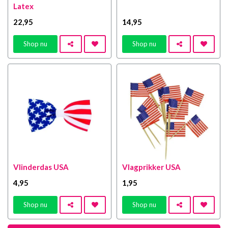
Latex
22
,95
14
,95
Shop nu
Shop nu
Vlinderdas USA
Vlagprikker USA
4
,95
1
,95
Shop nu
Shop nu