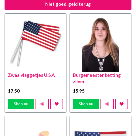
Niet goed, geld terug
Zwaaivlaggetjes U.S.A
Burgemeester ketting
zilver
17
,50
15
,95
Shop nu
Shop nu