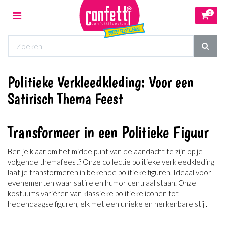
0
Toggle
navigation
Winkelwagen
Politieke Verkleedkleding: Voor een
Uw winkelwagen is leeg.
Satirisch Thema Feest
Vul hem met producten.
Transformeer in een Politieke Figuur
Ben je klaar om het middelpunt van de aandacht te zijn op je
volgende themafeest? Onze collectie politieke verkleedkleding
laat je transformeren in bekende politieke figuren. Ideaal voor
evenementen waar satire en humor centraal staan. Onze
kostuums variëren van klassieke politieke iconen tot
hedendaagse figuren, elk met een unieke en herkenbare stijl.