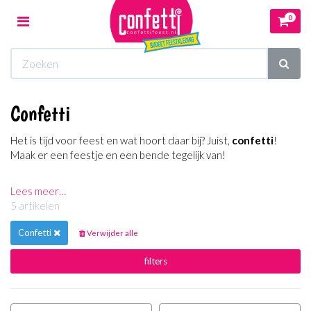
0
Toggle
navigation
Winkelwagen
Confetti
Uw winkelwagen is leeg.
Het is tijd voor feest en wat hoort daar bij? Juist,
confetti
!
Vul hem met producten.
Maak er een feestje en een bende tegelijk van!
Lees meer…
5 artikelen
Confetti
Verwijder alle
filters