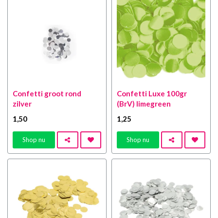
Confetti groot rond
Confetti Luxe 100gr
zilver
(BrV) limegreen
1
,50
1
,25
Shop nu
Shop nu