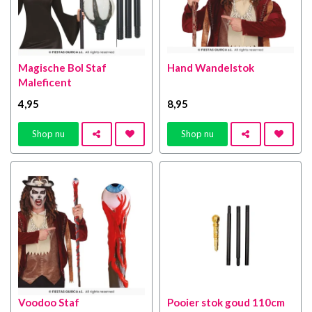
Magische Bol Staf
Hand Wandelstok
Maleficent
4
,95
8
,95
Shop nu
Shop nu
Voodoo Staf
Pooier stok goud 110cm