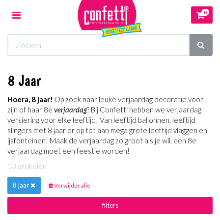
0
Toggle
navigation
Winkelwagen
8 Jaar
Uw winkelwagen is leeg.
Hoera, 8 jaar!
Op zoek naar leuke verjaardag decoratie voor
Vul hem met producten.
zijn of haar 8e
verjaardag
? Bij Confetti hebben we verjaardag
versiering voor elke leeftijd! Van leeftijd ballonnen, leeftijd
slingers met 8 jaar er op tot aan mega grote leeftijd vlaggen en
ijsfonteinen! Maak de verjaardag zo groot als je wil, een 8e
verjaardag moet een feestje worden!
13 artikelen
8 jaar
Verwijder alle
filters