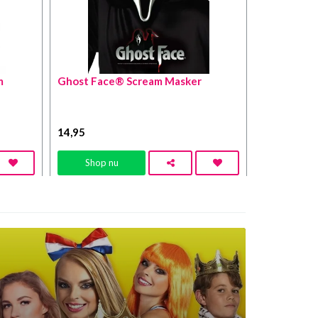
m
Ghost Face® Scream Masker
14
,95
Shop nu