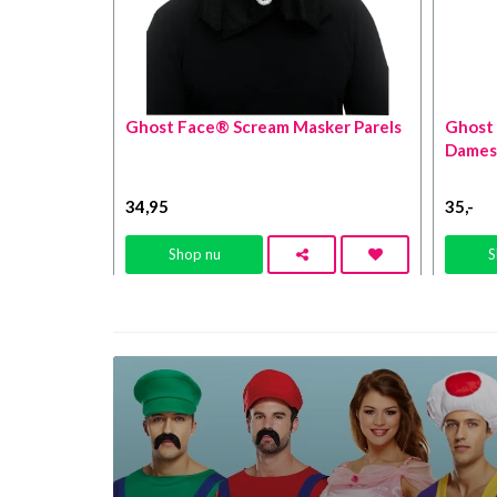
Ghost Face® Scream Masker Parels
Ghost
Dames
34
,95
35
,-
Shop nu
S