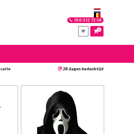
050-312 72 58
0
nkelwagen
catie
28 dagen bedenktijd
Uw winkelwagen is leeg.
Vul hem met producten.