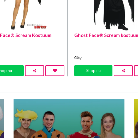
 Face® Scream Kostuum
Ghost Face® Scream kostuu
45
,-
hop nu
Shop nu