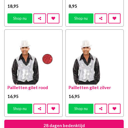
18
,95
8
,95
Shop nu
Shop nu
Pailletten gilet rood
Pailletten gilet zilver
16
,95
16
,95
Shop nu
Shop nu
28 dagen bedenktijd