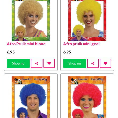
Afro Pruik mini blond
Afro pruik mini geel
6
,95
6
,95
Shop nu
Shop nu