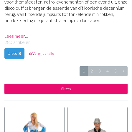
voor themafeesten, retro-evenementen of een avond uit, onze
disco outfits brengen de essentie van dit iconische decennium
terug. Van flitsende jumpsuits tot fonkelende minirokken,
ontdek kleding die je laat stralen op de dansvloer.
Lees meer…
280 artikelen
Disco
Verwijder alle
1
2
3
4
5
>
filters