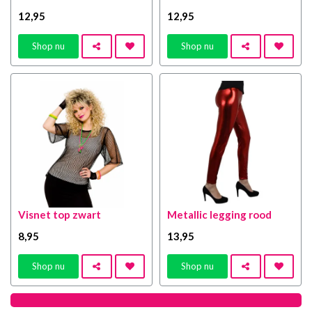
12
,95
12
,95
Shop nu
Shop nu
Visnet top zwart
Metallic legging rood
8
,95
13
,95
Shop nu
Shop nu