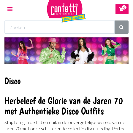
0
Toggle
navigation
Winkelwagen
Uw winkelwagen is leeg.
Vul hem met producten.
Disco
Herbeleef de Glorie van de Jaren 70
met Authentieke Disco Outfits
Stap terug in de tijd en duik in de onvergetelijke wereld van de
jaren 70 met onze schitterende collectie disco kleding. Perfect