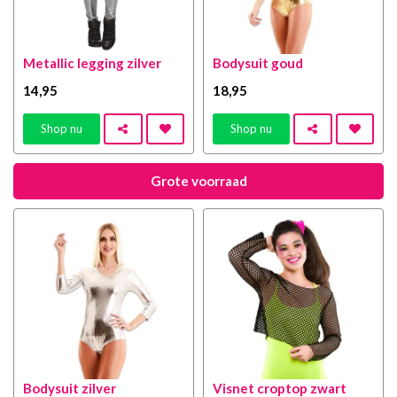
Metallic legging zilver
Bodysuit goud
14
,95
18
,95
Shop nu
Shop nu
Grote voorraad
Bodysuit zilver
Visnet croptop zwart