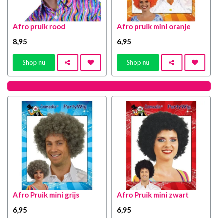
Afro pruik rood
Afro pruik mini oranje
8
,95
6
,95
Shop nu
Shop nu
Afro Pruik mini grijs
Afro Pruik mini zwart
6
,95
6
,95