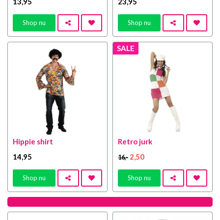
13
,95
23
,95
Shop nu
Shop nu
SALE
Hippie shirt
Retro jurk
14
,95
2
,50
16
,-
Shop nu
Shop nu