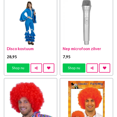
Disco kostuum
Nep microfoon zilver
28
,95
7
,95
Shop nu
Shop nu