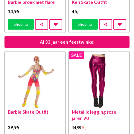
Barbie broek met flare
Ken Skate Outfit
14
,95
45
,-
Shop nu
Shop nu
Al 33 jaar een feestwinkel
SALE
Barbie Skate Outfit
Metallic legging roze
jaren 90
39
,95
5
,-
14
,95