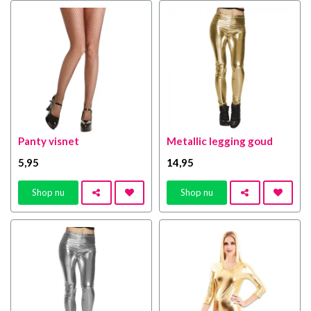
Panty visnet
Metallic legging goud
5
,95
14
,95
Shop nu
Shop nu