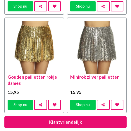
Shop nu
Shop nu
Gouden pailletten rokje
Minirok zilver pailletten
dames
15
,95
15
,95
Shop nu
Shop nu
Klantvriendelijk