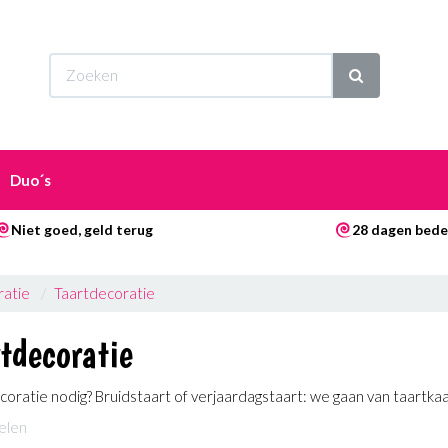
Wi
Duo´s
Niet goed, geld terug
28 dagen bede
atie
Taartdecoratie
tdecoratie
oratie nodig? Bruidstaart of verjaardagstaart: we gaan van taartkaar
kelen