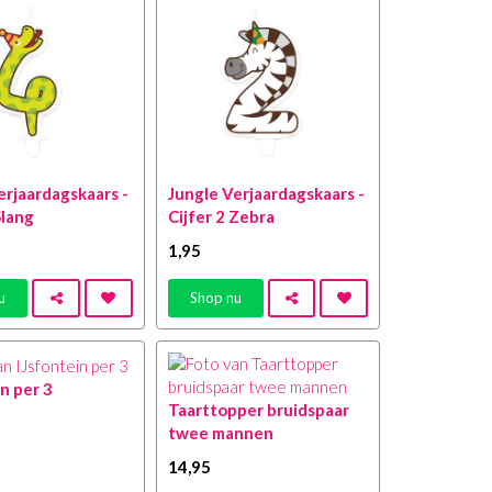
erjaardagskaars -
Jungle Verjaardagskaars -
Slang
Cijfer 2 Zebra
1
,95
u
Shop nu
in per 3
Taarttopper bruidspaar
twee mannen
14
,95