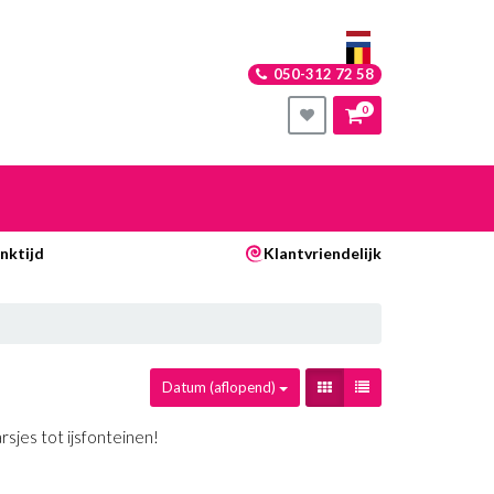
050-312 72 58
0
nkelwagen
nktijd
Klantvriendelijk
Uw winkelwagen is leeg.
Vul hem met producten.
Datum (aflopend)
sjes tot ijsfonteinen!