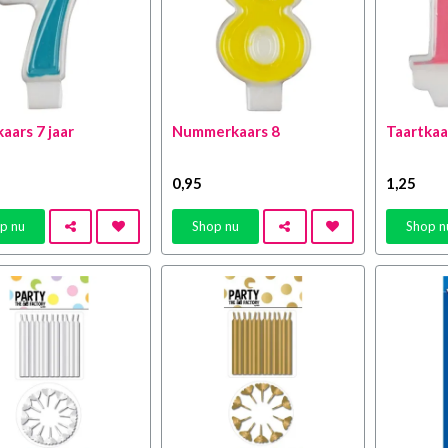
aars 7 jaar
Nummerkaars 8
Taartkaa
0
,95
1
,25
p nu
Shop nu
Shop n