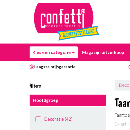
Kies een categorie
Magazijn uitverkoop
Laagste prijsgarantie
filters
Decor
Taar
Hoofdgroep
Taartdec
Decoratie
(42)
54 arti