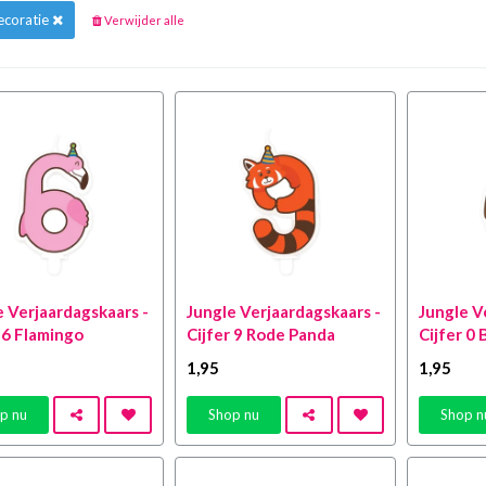
ecoratie
Verwijder alle
e Verjaardagskaars -
Jungle Verjaardagskaars -
Jungle V
 6 Flamingo
Cijfer 9 Rode Panda
Cijfer 0 
1
,95
1
,95
p nu
Shop nu
Shop n