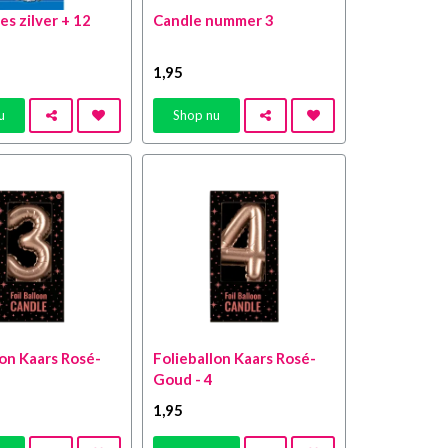
es zilver + 12
Candle nummer 3
1
,95
u
Shop nu
lon Kaars Rosé-
Folieballon Kaars Rosé-
Goud - 4
1
,95