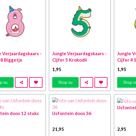
e Verjaardagskaars -
Jungle Verjaardagskaars -
Jungle V
 8 Biggetje
Cijfer 5 Krokodil
Cijfer 4 
1
,95
1
,95
p nu
Shop nu
Shop n
IJsfonte
tein doos 12 stuks
IJsfontein doos 36
21
,95
2
,95