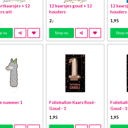
rtkaarsjes + 12
12 kaarsjes goud + 12
12 kaarsj
rs wit
houders
houders
2
,-
1
,95
p nu
Shop nu
Shop n
e nummer 1
Folieballon Kaars Rosé-
Foliebal
Goud - 1
Goud - 3
1
,95
1
,95