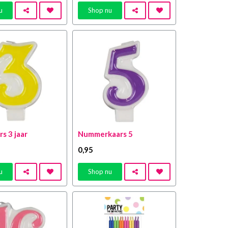
u
Shop nu
s 3 jaar
Nummerkaars 5
0
,95
u
Shop nu