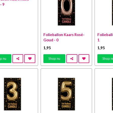
- 9
Folieballon Kaars Rosé-
Foliebal
Goud - 0
1
1
,95
1
,95
p nu
Shop nu
Shop n