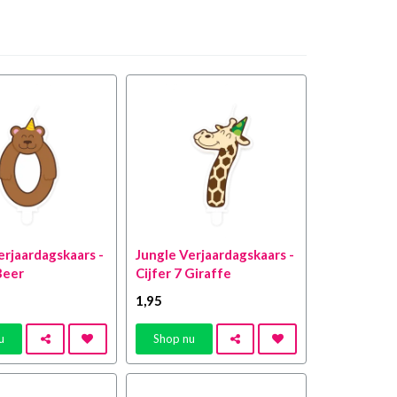
erjaardagskaars -
Jungle Verjaardagskaars -
Beer
Cijfer 7 Giraffe
1
,95
u
Shop nu