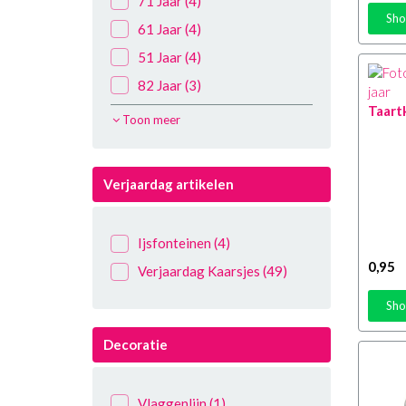
71 Jaar
(4)
Sho
61 Jaar
(4)
51 Jaar
(4)
82 Jaar
(3)
Taartk
72 Jaar
(3)
Toon meer
62 Jaar
(3)
52 Jaar
(3)
Verjaardag artikelen
83 Jaar
(4)
73 Jaar
(4)
Ijsfonteinen
(4)
63 Jaar
(4)
0
,95
Verjaardag Kaarsjes
(49)
53 Jaar
(4)
Sho
84 Jaar
(4)
74 Jaar
(4)
Decoratie
64 Jaar
(4)
54 Jaar
(4)
Vlaggenlijn
(1)