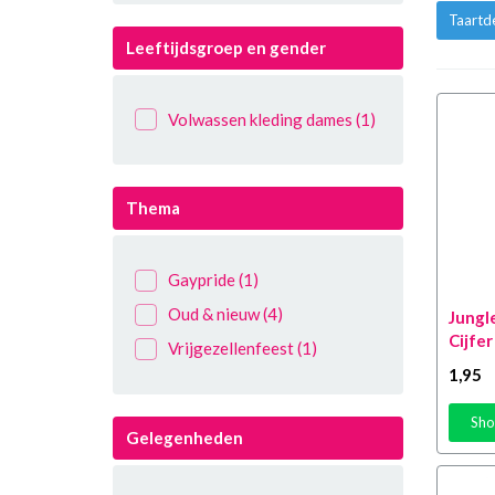
Taartd
Leeftijdsgroep en gender
Volwassen kleding dames
(1)
Thema
Gaypride
(1)
Oud & nieuw
(4)
Jungl
Cijfer
Vrijgezellenfeest
(1)
1
,95
Sho
Gelegenheden