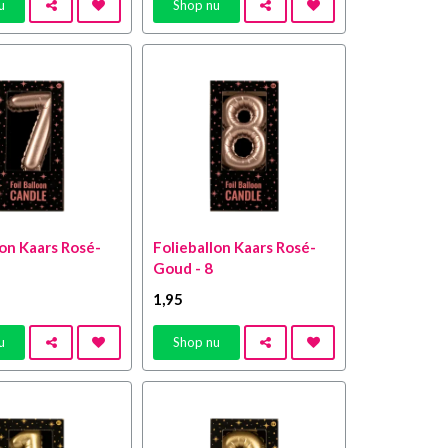
u
Shop nu
lon Kaars Rosé-
Folieballon Kaars Rosé-
Goud - 8
1
,95
u
Shop nu