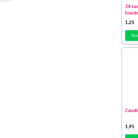
98 jaar
(4)
Toon alles
(907)
24 taa
97 jaar
(4)
houde
American cups
(3)
96 jaar
(4)
1
,25
Ballon toebehoren
(40)
Verjaardag algemeen
(3)
Ballonnen
(446)
Sho
1 Jaar
(3)
Confetti
(5)
2 Jaar
(3)
Confetti shooters
(14)
3 Jaar
(3)
Crepe papier slingers
(19)
4 jaar
(3)
Hang decoratie
(23)
5 Jaar
(4)
Hangpoppen
(5)
6 Jaar
(3)
Honeycombs
(1)
7 Jaar
(4)
Huwelijk decoratie
(6)
8 jaar
(4)
Leeftijd slingers
(4)
Candl
9 Jaar
(3)
Letterslinger
(4)
10 Jaar
(6)
1
,95
Lichaamsdelen
(1)
11 Jaar
(3)
Opblaas artikelen
(29)