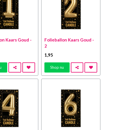
lon Kaars Goud -
Folieballon Kaars Goud -
2
1
,95
u
Shop nu