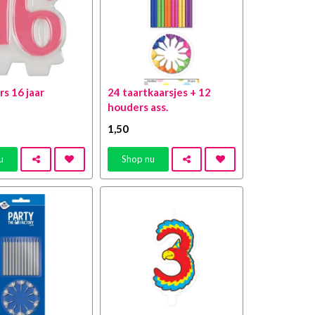
rs 16 jaar
24 taartkaarsjes + 12
houders ass.
1
,50
u
Shop nu