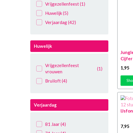
Vrijgezellenfeest
(1)
Huwelijk
(5)
Verjaardag
(42)
Huwelijk
Jungl
Cijfer
Vrijgezellenfeest
1
,95
(1)
vrouwen
Bruiloft
(4)
Sho
Verjaardag
IJsfon
81 Jaar
(4)
7
,95