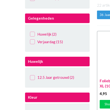
22 arti
36 Jaa
Gelegenheden
Huwelijk
(2)
Verjaardag
(15)
Huwelijk
12.5 Jaar getrouwd
(2)
Folieb
XL (1
4
,95
Kleur
Sho