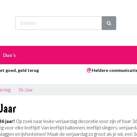
Wi
Duo´s
et goed, geld terug
Heldere communicati
ardag
36 Jaar
Jaar
36 jaar!
Op zoek naar leuke verjaardag decoratie voor zijn of haar 
ng voor elke leeftijd! Van leeftijd ballonnen, leeftijd slingers, verja
 vlaggen en ijsfonteinen! Maak de verjaardag zo groot als je wil, ee