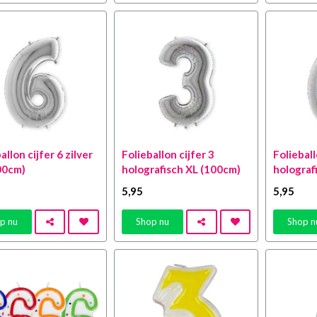
allon cijfer 6 zilver
Folieballon cijfer 3
Folieball
00cm)
holografisch XL (100cm)
holograf
5
,95
5
,95
p nu
Shop nu
Shop n