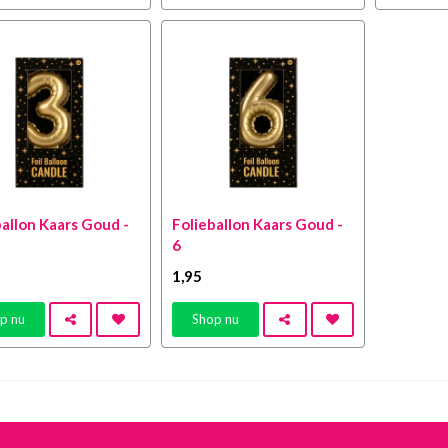
ballon Kaars Goud -
Folieballon Kaars Goud -
6
1
,95
p nu
Shop nu