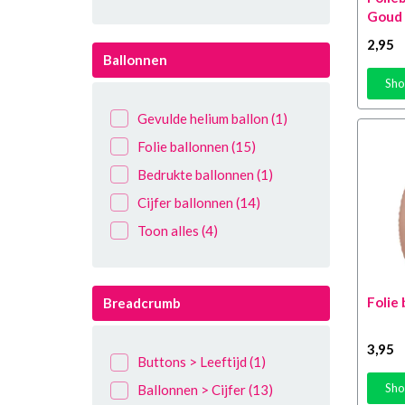
58 Jaar
(15)
Goud 
89 Jaar
(13)
2
,95
Ballonnen
69 Jaar
(13)
Sho
59 Jaar
(15)
79 Jaar
(13)
Gevulde helium ballon
(1)
78 Jaar
(13)
Folie ballonnen
(15)
76 Jaar
(13)
Bedrukte ballonnen
(1)
98 jaar
(13)
Cijfer ballonnen
(14)
97 jaar
(12)
Toon alles
(4)
96 jaar
(13)
Verjaardag algemeen
(69)
Folie 
Breadcrumb
1 Jaar
(11)
2 Jaar
(14)
3
,95
Buttons > Leeftijd
(1)
3 Jaar
(13)
Sho
Ballonnen > Cijfer
(13)
4 jaar
(15)