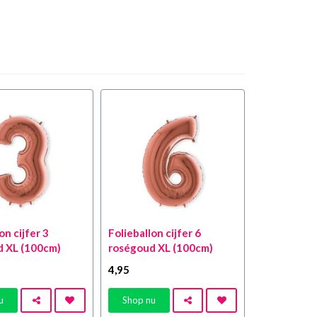
on cijfer 3
Folieballon cijfer 6
d XL (100cm)
roségoud XL (100cm)
4
,95
u
Shop nu