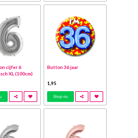
on cijfer 6
Button 36 jaar
isch XL (100cm)
1
,95
u
Shop nu