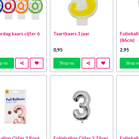
rdag kaars cijfer 6
Taartkaars 3 jaar
Folieball
(86cm)
0
,95
2
,95
p nu
Shop nu
Shop n
allon Cijfer 3 Rosé
Folieballon Cijfer 3 Zilver
Foliebal