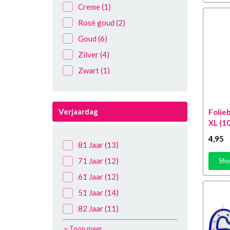
Creme
(1)
Rosé goud
(2)
Goud
(6)
Zilver
(4)
Zwart
(1)
Verjaardag
Folieb
XL (1
4
,95
81 Jaar
(13)
71 Jaar
(12)
Sho
61 Jaar
(12)
51 Jaar
(14)
82 Jaar
(11)
62 Jaar
(10)
Toon meer