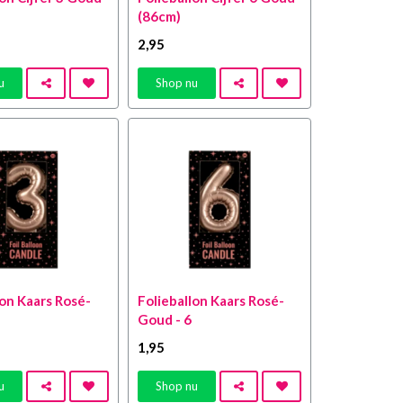
(86cm)
2
,95
u
Shop nu
lon Kaars Rosé-
Folieballon Kaars Rosé-
Goud - 6
1
,95
u
Shop nu