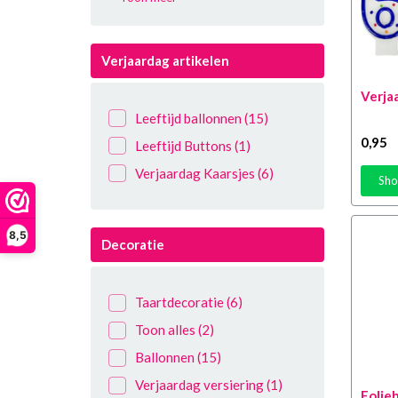
52 Jaar
(12)
83 Jaar
(12)
Verjaardag artikelen
73 Jaar
(11)
Verjaa
63 Jaar
(12)
Leeftijd ballonnen
(15)
53 Jaar
(14)
0
,95
Leeftijd Buttons
(1)
84 Jaar
(14)
Verjaardag Kaarsjes
(6)
Sho
74 Jaar
(13)
64 Jaar
(13)
8,5
54 Jaar
(15)
Decoratie
86 Jaar
(13)
87 Jaar
(12)
Taartdecoratie
(6)
67 Jaar
(12)
Toon alles
(2)
57 Jaar
(14)
Ballonnen
(15)
68 Jaar
(13)
Verjaardag versiering
(1)
Folieb