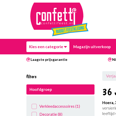
Kies een categorie
Magazijn uitverkoop
Laagste prijsgarantie
Ni
filters
Verja
36 
Hoofdgroep
Hoera, 
Verkleedaccessoires
(1)
versieri
leeftijd
Decoratie
(8)