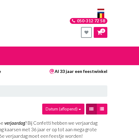
050-312 72 58
0
nkelwagen
e
Al 33 jaar een feestwinkel
Uw winkelwagen is leeg.
Vul hem met producten.
Datum (aflopend)
36e
verjaardag
? Bij Confetti hebben we verjaardag
ardag kaarsen met 36 jaar er op tot aan mega grote
n 36e verjaardag moet een feestje worden!