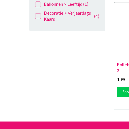
Ballonnen > Leeftijd
(1)
5 Jaar
(18)
Decoratie > Verjaardags
6 Jaar
(16)
(4)
Kaars
7 Jaar
(15)
8 jaar
(14)
9 Jaar
(15)
10 Jaar
(34)
11 Jaar
(10)
Folie
12 Jaar
(20)
3
13 Jaar
(21)
1
,95
14 Jaar
(24)
Sho
15 Jaar
(23)
16 Jaar
(31)
17 Jaar
(21)
18 Jaar
(30)