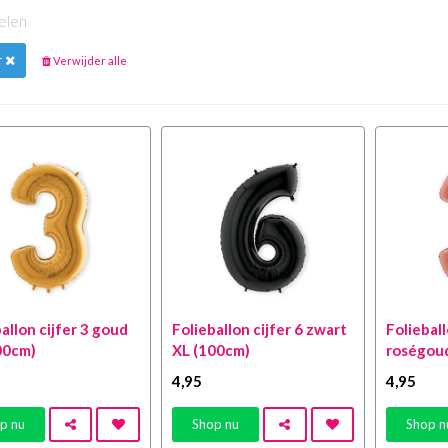
kelen
r
Verwijder alle
allon cijfer 3 goud
Folieballon cijfer 6 zwart
Folieball
00cm)
XL (100cm)
roségou
4
,95
4
,95
p nu
Shop nu
Shop n