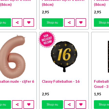
(86cm)
(86cm)
(86cm)
2
,95
2
,95
p nu
Shop nu
Shop n
ballon nude - cijfer 6
Classy Folieballon - 16
Foliebal
Goud - 3
2
,95
1
,95
p nu
Shop nu
Shop n