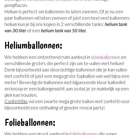
pompflacon.
Helium is perfect om ballonnen te laten zweven. Of je nu een
paar ballonnen wil laten zweven of juist een heel veel ballonnen:
helium kun je bij ons kopen in 2 verschillende tanks:
helium tank
van 30 liter
of een
helium tank van 50 liter.
Heliumballonnen:
We hebben een ontzettend ruim aanbod in
latexballonnen
en
verschillende grote's die perfect zijn om te vullen met helium!
Denk bijvoorbeeld aan doorzichtige ballonnen die je kan vullen
met confetti of juist een mega grote topballon van wel bijna een
meter! Bevestig de ballonnen met bijpassende kleur ballonlint
en knoop er een ballongewicht aan zodat je ze makkelijk op een
plek kan houden.
Confettitip:
vul een zwarte mega grote ballon met confetti voor
bijvoorbeeld een onthulling of gender reveal party!
Folieballonnen:
We hebben een groot aanbod in
folieballonnen
die super