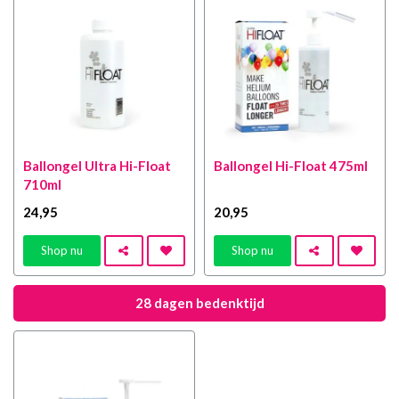
Ballongel Ultra Hi-Float
Ballongel Hi-Float 475ml
710ml
24
,95
20
,95
Shop nu
Shop nu
28 dagen bedenktijd