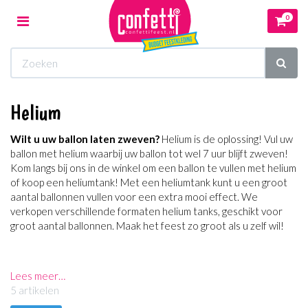
0
Toggle
navigation
Winkelwagen
Helium
Uw winkelwagen is leeg.
Wilt u uw ballon laten zweven?
Helium is de oplossing! Vul uw
Vul hem met producten.
ballon met helium waarbij uw ballon tot wel 7 uur blijft zweven!
Kom langs bij ons in de winkel om een ballon te vullen met helium
of koop een heliumtank! Met een heliumtank kunt u een groot
aantal ballonnen vullen voor een extra mooi effect. We
verkopen verschillende formaten helium tanks, geschikt voor
groot aantal ballonnen. Maak het feest zo groot als u zelf wil!
Lees meer…
5 artikelen