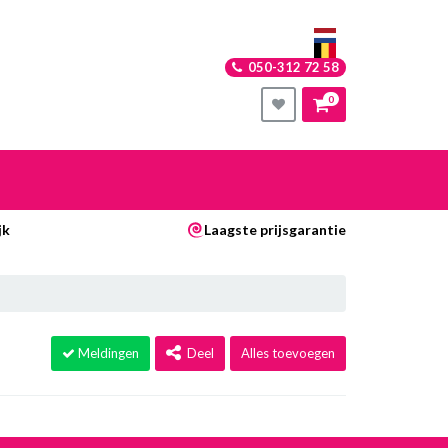
050-312 72 58
0
nkelwagen
jk
Laagste prijsgarantie
Uw winkelwagen is leeg.
Vul hem met producten.
Meldingen
Deel
Alles toevoegen