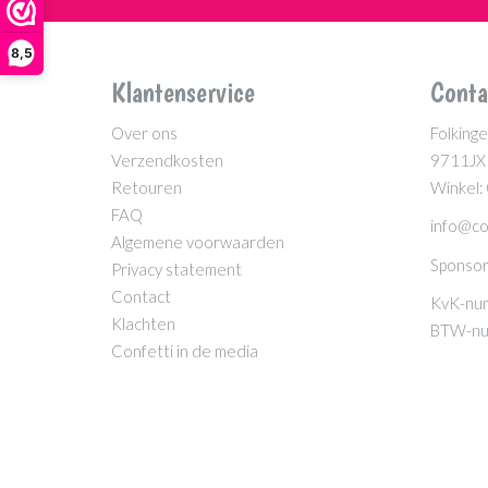
8,5
Klantenservice
Conta
Over ons
Folkinge
Verzendkosten
9711JX
Retouren
Winkel:
FAQ
info@co
Algemene voorwaarden
Sponsor
Privacy statement
Contact
KvK-nu
Klachten
BTW-nu
Confetti in de media