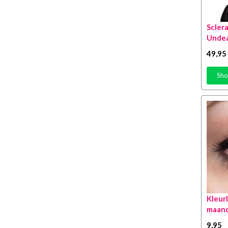
Scler
Unde
49
,95
Sho
Kleur
maan
9
,95