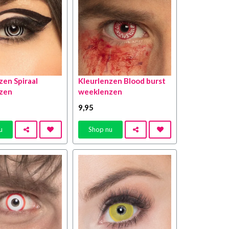
zen Spiraal
Kleurlenzen Blood burst
zen
weeklenzen
9
,95
u
Shop nu