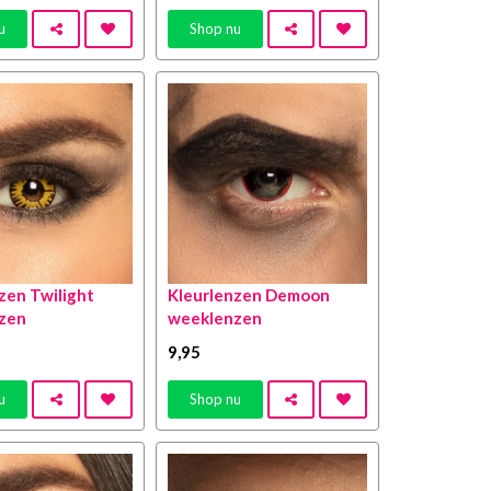
u
Shop nu
zen Twilight
Kleurlenzen Demoon
zen
weeklenzen
9
,95
u
Shop nu