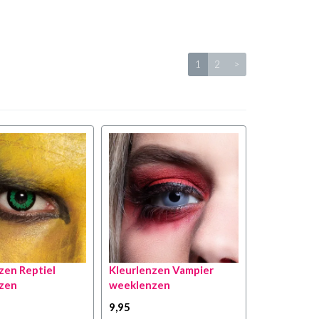
1
2
>
zen Reptiel
Kleurlenzen Vampier
zen
weeklenzen
9
,95