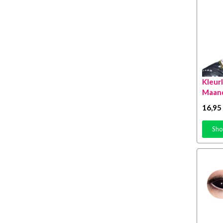
Kleur
Maan
16
,95
Sho