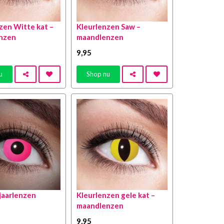
zen Witte kat –
Kleurlenzen Saw –
nzen
maandlenzen
9
,95
u
Shop nu
jaarlenzen
Kleurlenzen gele kat –
maandlenzen
9
,95