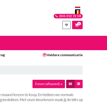
050-312 72 58
0
nkelwagen
rug
Heldere communicatie
Uw winkelwagen is leeg.
Vul hem met producten.
Datum (aflopend)
 en maand lenzen te koop. En hebben we normale
g bedekken. Met onze kleurlenzen maak jij de blits op