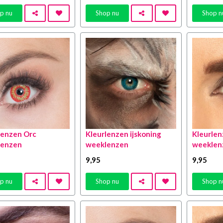
p nu
Shop nu
Shop n
lenzen Orc
Kleurlenzen ijskoning
Kleurlen
lenzen
weeklenzen
weeklen
9
,95
9
,95
p nu
Shop nu
Shop n