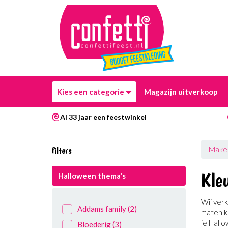
Kies een categorie
Magazijn uitverkoop
Al 33 jaar een feestwinkel
filters
Make
Kleu
Halloween thema's
Wij ver
Addams family
(2)
maten kl
je Hallo
Bloederig
(3)