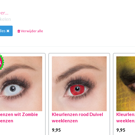
eer…
ikelen
lles
Verwijder alle
lenzen wit Zombie
Kleurlenzen rood Duivel
Kleurlen
lenzen
weeklenzen
weeklen
9
,95
9
,95