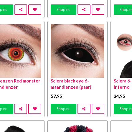
p nu
Shop nu
Shop n
lenzen Red monster
Sclera black eye 6-
Sclera 6
ndlenzen
maandlenzen (paar)
Inferno
57
,95
34
,95
p nu
Shop nu
Shop n