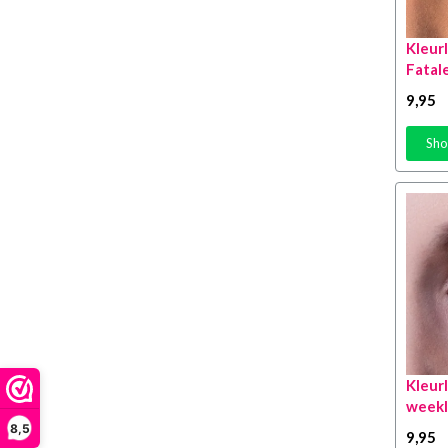
Kleur
Fatal
9
,95
Sho
Kleur
week
8,5
9
,95