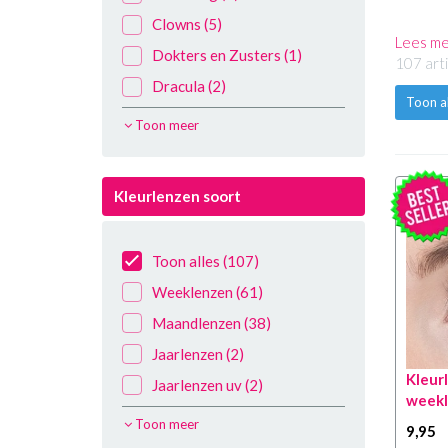
Clowns
(5)
Lees m
Dokters en Zusters
(1)
107 art
Dracula
(2)
Toon a
Duivel
(8)
Toon meer
Engelen
(6)
Geesten
(8)
Kleurlenzen soort
Grim Reaper
(15)
Zombie bruid
(1)
Toon alles
(107)
Heksen
(20)
Weeklenzen
(61)
Pimp je eigen
(100)
Maandlenzen
(38)
Halloween outfit
Jaarlenzen
(2)
Pompoenen
(1)
Kleur
Jaarlenzen uv
(2)
Poppen
(1)
week
Sclera half jaar lenzen
(4)
Skeletten
(3)
Toon meer
9
,95
Lenzen accessoires
(2)