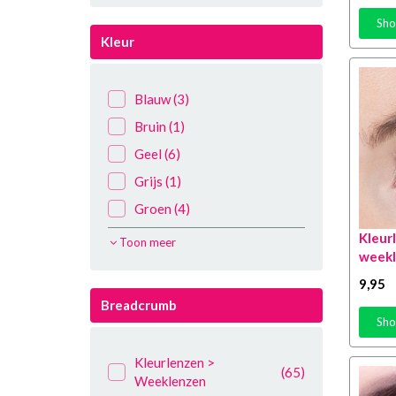
Tovenaars
(15)
Sho
Vampier
(3)
Kleur
Weerwolf
(4)
Zombies
(18)
Blauw
(3)
Zwarte kat
(6)
Bruin
(1)
Geel
(6)
Grijs
(1)
Groen
(4)
Paars
(2)
Kleur
Toon meer
week
Rood
(9)
9
,95
Roze
(3)
Breadcrumb
Wit
(7)
Sho
Zwart
(7)
Kleurlenzen >
(65)
Weeklenzen