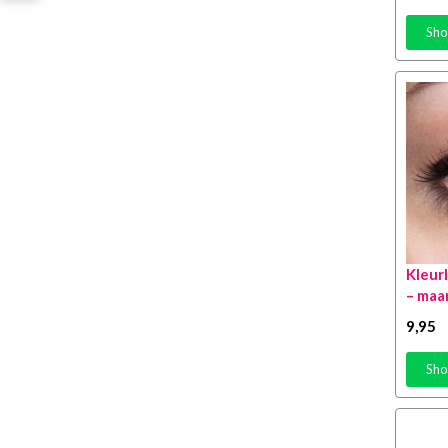
Sho
Kleur
– maa
9
,95
Sho