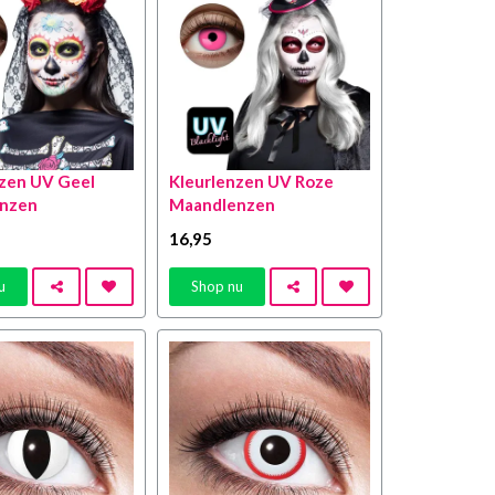
nzen UV Geel
Kleurlenzen UV Roze
nzen
Maandlenzen
16
,95
u
Shop nu