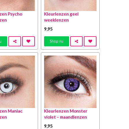
nzen Psycho
Kleurlenzen geel
zen
weeklenzen
9
,95
u
Shop nu
nzen Maniac
Kleurlenzen Monster
zen
violet – maandlenzen
9
,95