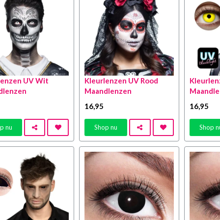
lenzen UV Wit
Kleurlenzen UV Rood
Kleurle
dlenzen
Maandlenzen
Maandle
16
,95
16
,95
p nu
Shop nu
Shop n