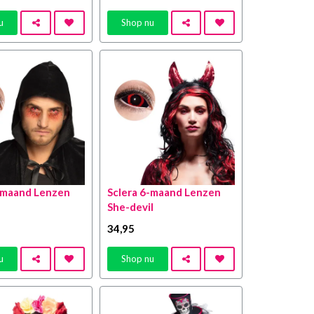
u
Shop nu
-maand Lenzen
Sclera 6-maand Lenzen
She-devil
34
,95
u
Shop nu