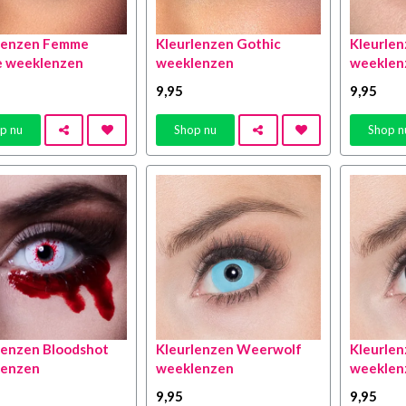
lenzen Femme
Kleurlenzen Gothic
Kleurle
e weeklenzen
weeklenzen
weeklen
9
,95
9
,95
p nu
Shop nu
Shop n
lenzen Bloodshot
Kleurlenzen Weerwolf
Kleurle
lenzen
weeklenzen
weeklen
9
,95
9
,95