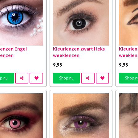
lenzen Engel
Kleurlenzen zwart Heks
Kleurlen
lenzen
weeklenzen
weeklen
9
,95
9
,95
p nu
Shop nu
Shop n