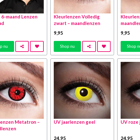
a 6-maand Lenzen
Kleurlenzen Volledig
Kleurlen
ad
zwart – maandlenzen
maandle
9
,95
9
,95
p nu
Shop nu
Shop n
lenzen Metatron –
UV jaarlenzen geel
UV roze 
dlenzen
24
,95
24
,95