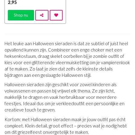
2
,95
Shop nu
Het leuke aan Halloween sieraden is dat ze subtiel of juist heel
opvallend kunnen zijn. Combineer een enge choker met een
heksenkostuum, draag skelet oorbellen bij je zombie outfit of
kies voor een glitterende vleermuisketting om je vampierenlook
af te maken. Zo laat je zien dat zelfs de kleinste details
bijdragen aan een geslaagde Halloween stijl.
Halloween sieraden zijn geschikt voor zowel kinderen als
volwassenen en passen bij vrijwel elk thema. Ze zijn licht,
makkelijk te dragen en vaak herbruikbaar voor meerdere
feestjes. Ideaal dus om je verkleedoutfit een persoonlijke en
creatieve touch te geven.
Kortom: met Halloween sieraden maak je jouw outfit pas écht
compleet. Klein detail, groot effect – precies wat je nodig hebt
om dit griezelfeest onvergetelijk te maken.