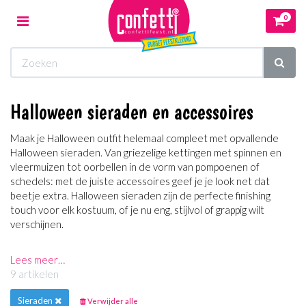
0
Toggle
navigation
Winkelwagen
Halloween sieraden en accessoires
Uw winkelwagen is leeg.
Maak je Halloween outfit helemaal compleet met opvallende
Vul hem met producten.
Halloween sieraden. Van griezelige kettingen met spinnen en
vleermuizen tot oorbellen in de vorm van pompoenen of
schedels: met de juiste accessoires geef je je look net dat
beetje extra. Halloween sieraden zijn de perfecte finishing
touch voor elk kostuum, of je nu eng, stijlvol of grappig wilt
verschijnen.
Lees meer…
9 artikelen
Sieraden
Verwijder alle