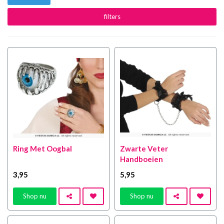
filters
Ring Met Oogbal
Zwarte Veter
Handboeien
3
,95
5
,95
Shop nu
Shop nu