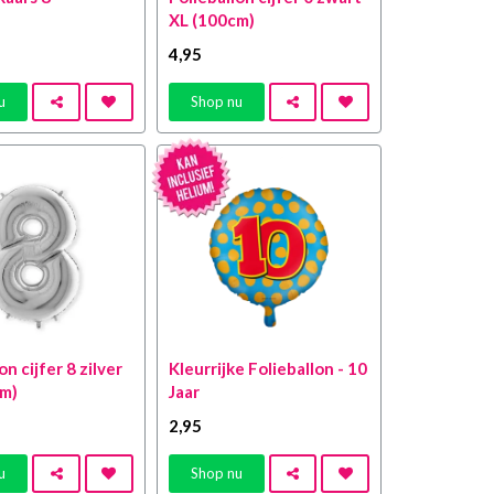
XL (100cm)
4
,95
u
Shop nu
on cijfer 8 zilver
Kleurrijke Folieballon - 10
cm)
Jaar
2
,95
u
Shop nu