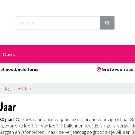
Wi
Duo´s
et goed, geld terug
Grote voorraad
ardag
80 Jaar
Jaar
80 jaar!
Op zoek naar leuke verjaardag decoratie voor zijn of haar 
ng voor elke leeftijd! Van leeftijd ballonnen, leeftijd slingers, verja
 vlaggen en ijsfonteinen! Maak de verjaardag zo groot als je wil, ee