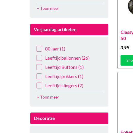
62 Jaar
(10)
Toon meer
52 Jaar
(12)
83 Jaar
(12)
Verjaardag artikelen
Classy
73 Jaar
(11)
50
63 Jaar
(12)
3
,95
80 jaar
(1)
53 Jaar
(14)
Leeftijd ballonnen
(26)
Sho
84 Jaar
(14)
Leeftijd Buttons
(1)
74 Jaar
(13)
Leeftijd prikkers
(1)
64 Jaar
(13)
Leeftijd slingers
(2)
54 Jaar
(15)
Verjaardag Kaarsjes
(7)
Toon meer
86 Jaar
(13)
87 Jaar
(12)
67 Jaar
(12)
Decoratie
57 Jaar
(14)
Folieb