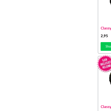
18 Jaar
(30)
19 Jaar
(23)
20 Jaar
(41)
21 Jaar
(25)
Classy
22 Jaar
(10)
2
,95
23 Jaar
(20)
Sho
24 Jaar
(23)
25 Jaar
(31)
26 Jaar
(22)
27 Jaar
(21)
28 Jaar
(21)
29 Jaar
(22)
30 Jaar
(47)
31 Jaar
(18)
Classy
32 Jaar
(19)