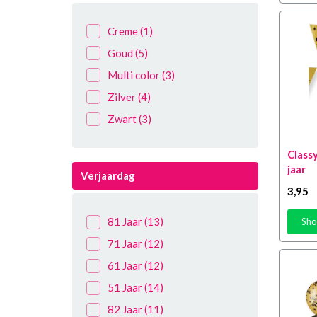
Creme
(1)
Goud
(5)
Multi color
(3)
Zilver
(4)
Zwart
(3)
Classy
jaar
Verjaardag
3
,95
81 Jaar
(13)
Sho
71 Jaar
(12)
61 Jaar
(12)
51 Jaar
(14)
82 Jaar
(11)