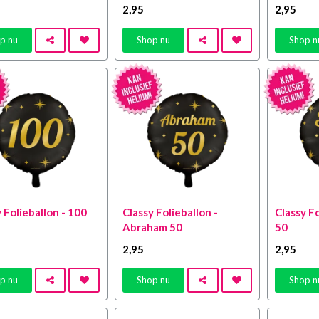
2
,95
2
,95
p nu
Shop nu
Shop n
 Folieballon - 100
Classy Folieballon -
Classy Fo
Abraham 50
50
2
,95
2
,95
p nu
Shop nu
Shop n