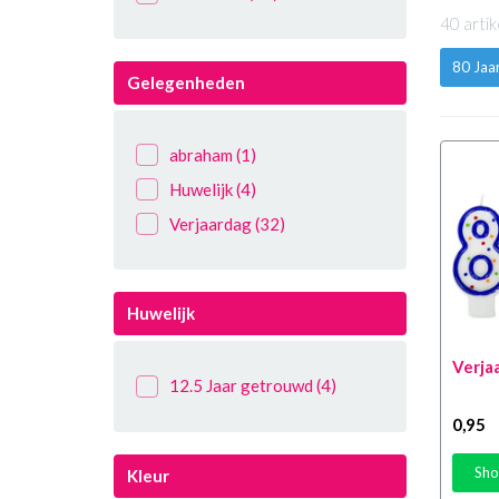
40 arti
80 Jaa
Gelegenheden
abraham
(1)
Huwelijk
(4)
Verjaardag
(32)
Huwelijk
Verjaa
12.5 Jaar getrouwd
(4)
0
,95
Sho
Kleur