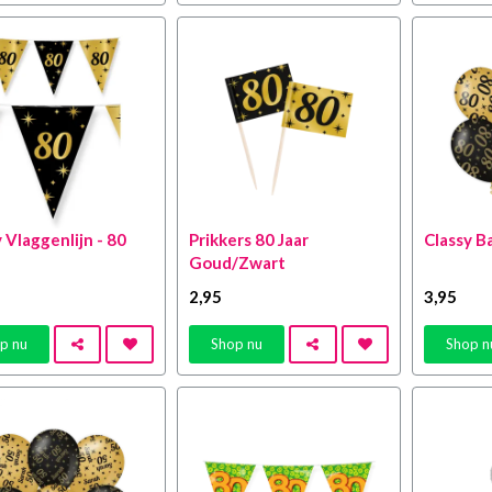
 Vlaggenlijn - 80
Prikkers 80 Jaar
Classy B
Goud/Zwart
2
,95
3
,95
p nu
Shop nu
Shop n