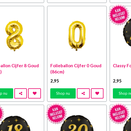
allon Cijfer 8 Goud
Folieballon Cijfer 0 Goud
Classy Fo
)
(86cm)
2
,95
2
,95
p nu
Shop nu
Shop n