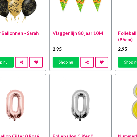
 Ballonnen - Sarah
Vlaggenlijn 80 jaar 10M
Folieball
(86cm)
2
,95
2
,95
p nu
Shop nu
Shop n
allon Cijfer 0 Rosé
Folieballon Cijfer 0
Nummerk