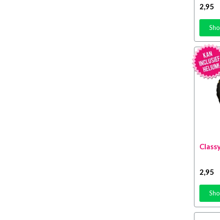
2
,95
33 Jaar
(11)
Sho
34 Jaar
(23)
35 Jaar
(24)
36 Jaar
(22)
37 Jaar
(21)
38 Jaar
(21)
39 Jaar
(22)
40 Jaar
(49)
41 Jaar
(20)
Classy
42 Jaar
(21)
43 Jaar
(22)
2
,95
44 Jaar
(14)
Sho
45 Jaar
(25)
46 Jaar
(24)