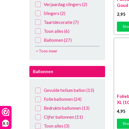
68 Jaar
(13)
Verjaardag slingers
(2)
Goud 
58 Jaar
(15)
Slingers
(2)
2
,95
89 Jaar
(13)
Taartdecoratie
(7)
Sho
69 Jaar
(13)
Toon alles
(6)
59 Jaar
(15)
Ballonnen
(27)
79 Jaar
(13)
Prikkers
(1)
Toon meer
78 Jaar
(13)
Rietjes en cocktail
(1)
prikkers
76 Jaar
(13)
Ballonnen
Verjaardag versiering
(1)
98 jaar
(13)
Vlaggen
(1)
97 jaar
(12)
Gevulde helium ballon
(13)
Vlaggenlijnen
(2)
96 jaar
(13)
Folieb
Folie ballonnen
(24)
Verjaardag algemeen
(69)
XL (1
Bedrukte ballonnen
(13)
1 Jaar
(11)
4
,95
Cijfer ballonnen
(11)
2 Jaar
(14)
8,5
Sho
Toon alles
(3)
3 Jaar
(13)