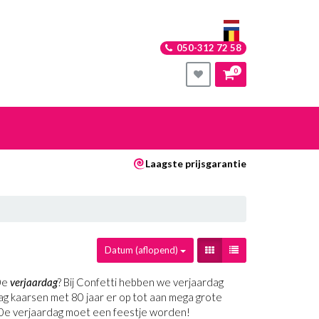
050-312 72 58
0
nkelwagen
Laagste prijsgarantie
Uw winkelwagen is leeg.
Vul hem met producten.
Datum (aflopend)
80e
verjaardag
? Bij Confetti hebben we verjaardag
ardag kaarsen met 80 jaar er op tot aan mega grote
n 80e verjaardag moet een feestje worden!