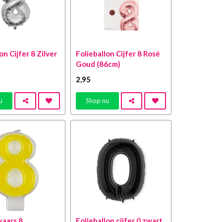
on Cijfer 8 Zilver
Folieballon Cijfer 8 Rosé
Goud (86cm)
2
,95
u
Shop nu
aars 8
Folieballon cijfer 0 zwart