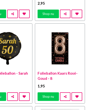
2
,95
u
Shop nu
lieballon - Sarah
Folieballon Kaars Rosé-
Goud - 8
1
,95
u
Shop nu