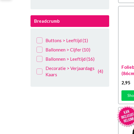
4 jaar
(15)
5 Jaar
(18)
Breadcrumb
6 Jaar
(16)
7 Jaar
(15)
Buttons > Leeftijd
(1)
8 jaar
(13)
Ballonnen > Cijfer
(10)
9 Jaar
(15)
Ballonnen > Leeftijd
(16)
10 Jaar
(34)
Folieb
Decoratie > Verjaardags
(4)
11 Jaar
(10)
(86cm
Kaars
12 Jaar
(20)
2
,95
13 Jaar
(21)
Sho
14 Jaar
(24)
15 Jaar
(23)
16 Jaar
(31)
17 Jaar
(21)