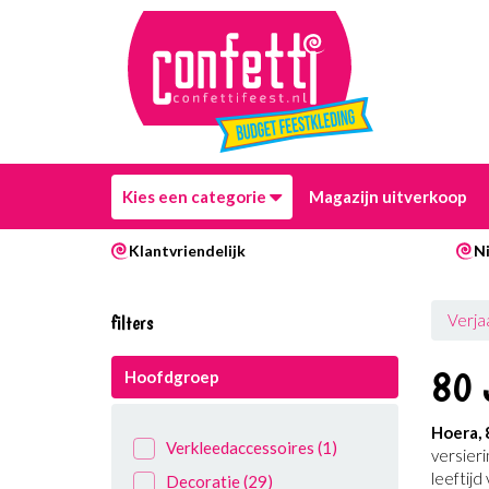
Kies een categorie
Magazijn uitverkoop
Klantvriendelijk
Ni
filters
Verja
80 
Hoofdgroep
Hoera, 
Verkleedaccessoires
(1)
versieri
leeftijd
Decoratie
(29)