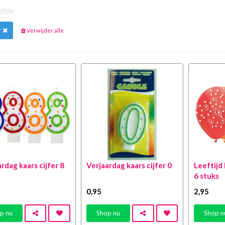
kelen
r
Verwijder alle
rdag kaars cijfer 8
Verjaardag kaars cijfer 0
Leeftijd
6 stuks
0
,95
2
,95
p nu
Shop nu
Shop n