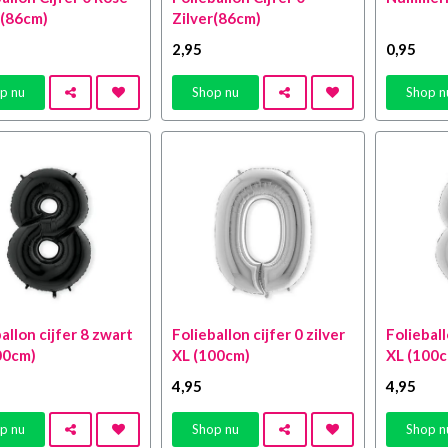
(86cm)
Zilver(86cm)
2
,95
0
,95
p nu
Shop nu
Shop n
allon cijfer 8 zwart
Folieballon cijfer 0 zilver
Folieball
00cm)
XL (100cm)
XL (100
4
,95
4
,95
p nu
Shop nu
Shop n