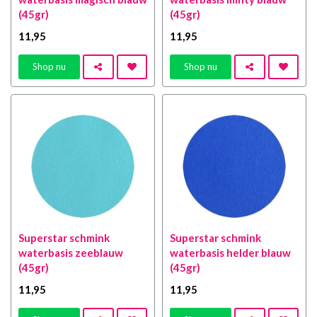
(45gr)
(45gr)
11
,95
11
,95
Shop nu
Shop nu
Superstar schmink
Superstar schmink
waterbasis zeeblauw
waterbasis helder blauw
(45gr)
(45gr)
11
,95
11
,95