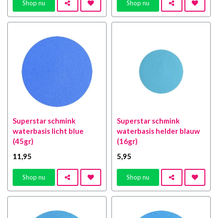
Shop nu
Shop nu
Superstar schmink
Superstar schmink
waterbasis licht blue
waterbasis helder blauw
(45gr)
(16gr)
11
,95
5
,95
Shop nu
Shop nu