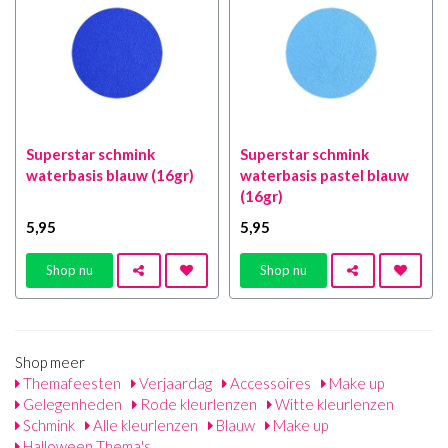
Superstar schmink
Superstar schmink
waterbasis blauw (16gr)
waterbasis pastel blauw
(16gr)
5
,95
5
,95
Shop nu
Shop nu
Shop meer
Themafeesten
Verjaardag
Accessoires
Make up
Gelegenheden
Rode kleurlenzen
Witte kleurlenzen
Schmink
Alle kleurlenzen
Blauw
Make up
Halloween Thema's