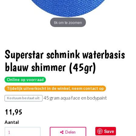
tik om te zoomen
Superstar schmink waterbasis
blauw shimmer (45gr)
Online op voorraad
Tijdelijk uitverkocht in de winkel, neem contact op
45 gram aqua face en bodypaint
Kostuum bestaat uit:
11
,95
Aantal
Save
Delen