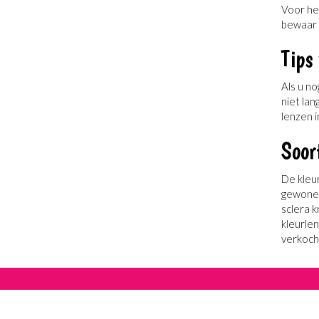
Voor he
bewaar 
Tips
Als u n
niet la
lenzen 
Soor
De kleur
gewone g
sclera k
kleurlen
verkocht