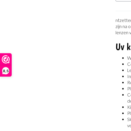
ntzetten
zijn na 
lenzen v
Uv k
W
C
L
8,5
I
Re
Pl
Co
d
K
Pl
Sl
ve