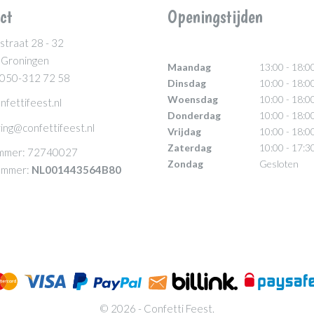
ct
Openingstijden
straat 28 - 32
 Groningen
Maandag
13:00 - 18:0
 050-312 72 58
Dinsdag
10:00 - 18:0
Woensdag
10:00 - 18:0
nfettifeest.nl
Donderdag
10:00 - 18:0
ing@confettifeest.nl
Vrijdag
10:00 - 18:0
Zaterdag
10:00 - 17:3
mmer: 72740027
Zondag
Gesloten
mmer:
NL001443564B80
© 2026 - Confetti Feest.