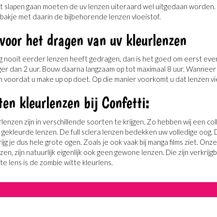
t slapen gaan moeten de uv lenzen uiteraard wel uitgedaan worden. 
bakje met daarin de bijbehorende lenzen vloeistof.
 voor het dragen van uv kleurlenzen
og nooit eerder lenzen heeft gedragen, dan is het goed om eerst eve
nger dan 2 uur. Bouw daarna langzaam op tot maximaal 8 uur. Wanneer
in voordat u make up op doet. Op die manier voorkomt u dat lenzen 
ten kleurlenzen bij Confetti:
lenzen zijn in verschillende soorten te krijgen. Zo hebben wij een collec
ekleurde lenzen. De full sclera lenzen bedekken uw volledige oog. De 
rijg je dus hele grote ogen. Zoals je ook vaak bij manga films ziet. On
zen, zijn natuurlijk eigenlijk ook geen gewone lenzen. Die zijn verkrij
e lens is de zombie witte kleurlens.