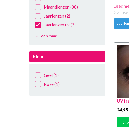
Lees m
Maandlenzen
(38)
2 artik
Jaarlenzen
(2)
Jaarle
Jaarlenzen uv
(2)
Sclera half jaar lenzen
(4)
Toon meer
Lenzen accessoires
(2)
Kleur
Geel
(1)
Roze
(1)
UV ja
24
,95
Sho