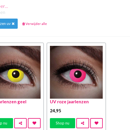
eer…
elen
nzen uv
Verwijder alle
arlenzen geel
UV roze jaarlenzen
24
,95
p nu
Shop nu