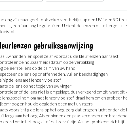
d eng zijn maar geeft ook zeker veel bekijks op een UV jaren 90 fee
opening een jaar lang te gebruiken. U dient de lenzen op te bergen i
loeistof.
leurlenzen gebruiksaanwijzing
as uw handen, en spoel ze af voordat u de kleurlenzen aanraakt
ontroleer de houbaarheidsdatum op de verpakking
eg de eerste lens op de palm van uw hand
nspecteer de lens op oneffenheden, vuil en beschadigingen
inig de lens met lenzen vloeistof
aats de lens op het topje van uw vinger
ntroleer of de lens niet is omgeklapt, dus verkeerd om zit, want dit k
e lens,spoel hem om met lenzenvloeistof, draai hem om en probeer h
ijk omhoog en hou de oogleden open met u vingers
aats voorzichtig de lens op het oog, zorg dat er geen lucht onder de
uit langzaam het oog. Als er binnen een paar seconden een brandend 
rkeerd om in het oog zit of dat ze vuil zijn. Als het probleem zich bli