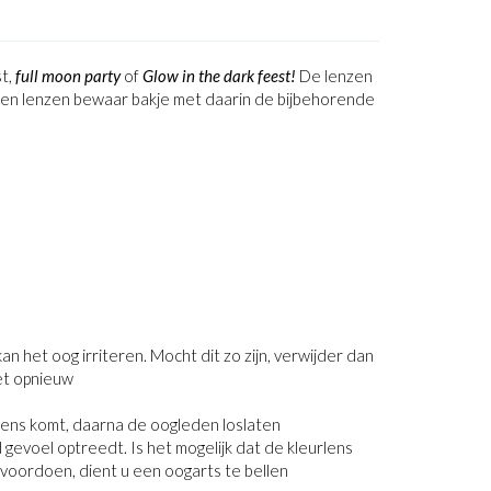
st,
full moon party
of
Glow in the dark feest!
De lenzen
n een lenzen bewaar bakje met daarin de bijbehorende
an het oog irriteren. Mocht dit zo zijn, verwijder dan
et opnieuw
 lens komt, daarna de oogleden loslaten
gevoel optreedt. Is het mogelijk dat de kleurlens
jft voordoen, dient u een oogarts te bellen