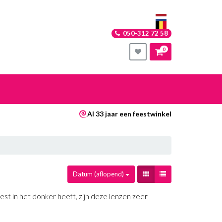
050-312 72 58
0
nkelwagen
Al 33 jaar een feestwinkel
Uw winkelwagen is leeg.
Vul hem met producten.
Datum (aflopend)
est in het donker heeft, zijn deze lenzen zeer