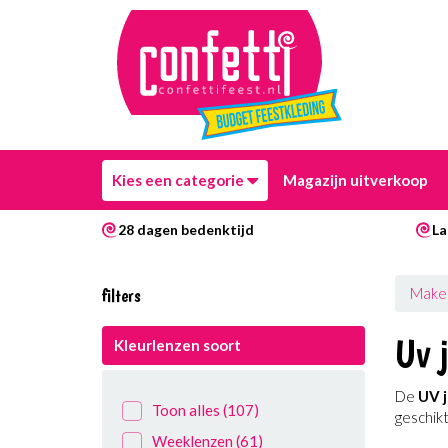
Kies een categorie
Magazijn uitverkoop
28 dagen bedenktijd
La
filters
Make
Uv 
Kleurlenzen soort
De
UV j
Toon alles
(107)
geschik
Weeklenzen
(61)