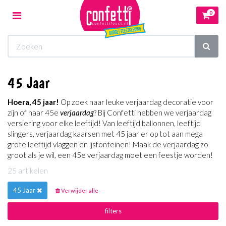
0
Toggle
navigation
Winkelwagen
45 Jaar
Uw winkelwagen is leeg.
Hoera, 45 jaar!
Op zoek naar leuke verjaardag decoratie voor
Vul hem met producten.
zijn of haar 45e
verjaardag
? Bij Confetti hebben we verjaardag
versiering voor elke leeftijd! Van leeftijd ballonnen, leeftijd
slingers, verjaardag kaarsen met 45 jaar er op tot aan mega
grote leeftijd vlaggen en ijsfonteinen! Maak de verjaardag zo
groot als je wil, een 45e verjaardag moet een feestje worden!
25 artikelen
45 Jaar
Verwijder alle
filters