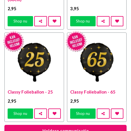
2
,95
3
,95
Shop nu
Shop nu
Classy Folieballon - 25
Classy Folieballon - 65
2
,95
2
,95
Shop nu
Shop nu
Heldere communicatie