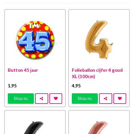
Button 45 jaar
Folieballon cijfer 4 goud
XL (100cm)
1
,95
4
,95
Shop nu
Shop nu