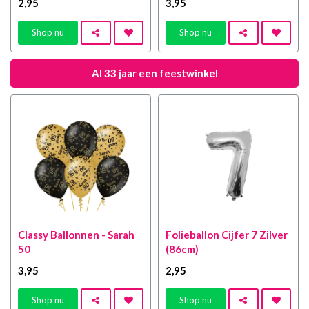
2
,95
3
,95
Shop nu
Shop nu
Al 33 jaar een feestwinkel
Classy Ballonnen - Sarah
Folieballon Cijfer 7 Zilver
50
(86cm)
3
,95
2
,95
Shop nu
Shop nu