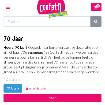
0
Toggle
navigation
Winkelwagen
70 Jaar
Uw winkelwagen is leeg.
Hoera, 70 jaar!
Op zoek naar leuke verjaardag decoratie voor
Vul hem met producten.
zijn of haar 70e
verjaardag
? Bij Confetti hebben we verjaardag
versiering voor elke leeftijd! Van leeftijd ballonnen, leeftijd
slingers, verjaardag kaarsen met 70 jaar er op tot aan mega
grote leeftijd vlaggen en ijsfonteinen! Maak de verjaardag zo
groot als je wil, een 70e verjaardag moet een feestje worden!
42 artikelen
70 Jaar
Verwijder alle
filters