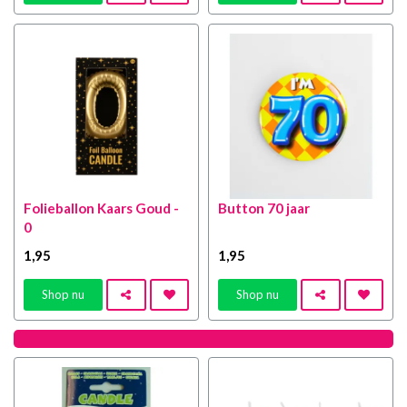
Folieballon Kaars Goud -
Button 70 jaar
0
1
,95
1
,95
Shop nu
Shop nu