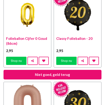
Folieballon Cijfer 0 Goud
Classy Folieballon - 20
(86cm)
2
,95
2
,95
Shop nu
Shop nu
Niet goed, geld terug