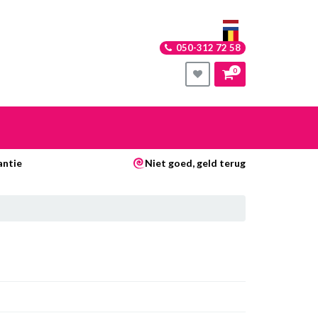
050-312 72 58
0
nkelwagen
antie
Niet goed, geld terug
Uw winkelwagen is leeg.
Vul hem met producten.