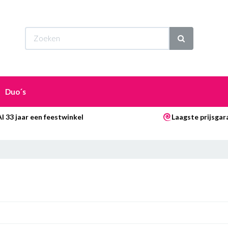
Wi
Duo´s
Al 33 jaar een feestwinkel
Laagste prijsgar