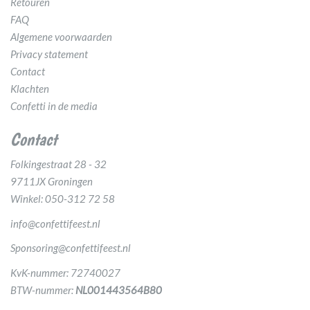
Retouren
FAQ
Algemene voorwaarden
Privacy statement
Contact
Klachten
Confetti in de media
Contact
Folkingestraat 28 - 32
9711JX Groningen
Winkel: 050-312 72 58
info@confettifeest.nl
Sponsoring@confettifeest.nl
KvK-nummer: 72740027
BTW-nummer:
NL001443564B80