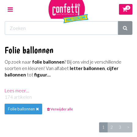
0
Toggle
navigation
Winkelwagen
Folie ballonnen
Uw winkelwagen is leeg.
Op zoek naar
folie ballonnen
? Bij ons vind je verschillende
Vul hem met producten.
soorten en kleuren! Van alfabet
letter ballonnen
,
cijfer
ballonnen
tot
figuur…
Lees meer…
174 artikelen
Folie ballonnen
Verwijder alle
1
2
3
>