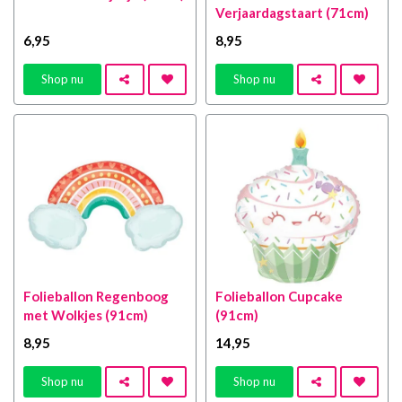
Verjaardagstaart (71cm)
6
,95
8
,95
Shop nu
Shop nu
Folieballon Regenboog
Folieballon Cupcake
met Wolkjes (91cm)
(91cm)
8
,95
14
,95
Shop nu
Shop nu