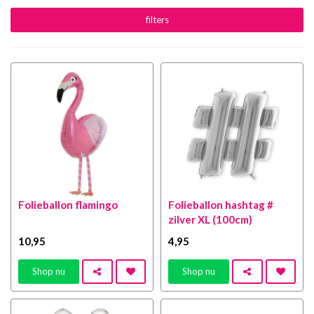
filters
Folieballon flamingo
Folieballon hashtag #
zilver XL (100cm)
10
,95
4
,95
Shop nu
Shop nu