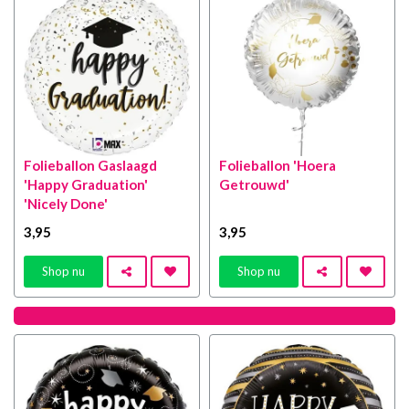
Folieballon Gaslaagd
Folieballon 'Hoera
'Happy Graduation'
Getrouwd'
'Nicely Done'
3
,95
3
,95
Shop nu
Shop nu