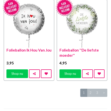
Folieballon Ik Hou Van Jou
Folieballon ''De liefste
moeder''
3
,95
4
,95
Shop nu
Shop nu
1
2
3
>