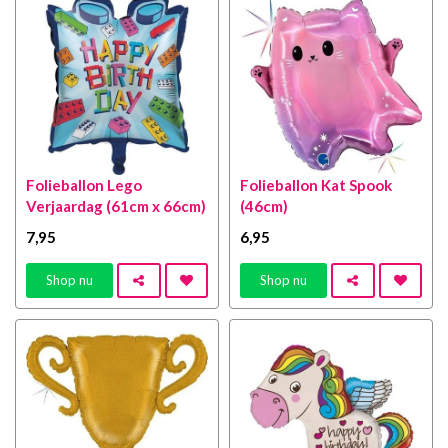
Folieballon Lego
Folieballon Kat Spook
Verjaardag (61cm x 66cm)
(46cm)
7
,95
6
,95
Shop nu
Shop nu