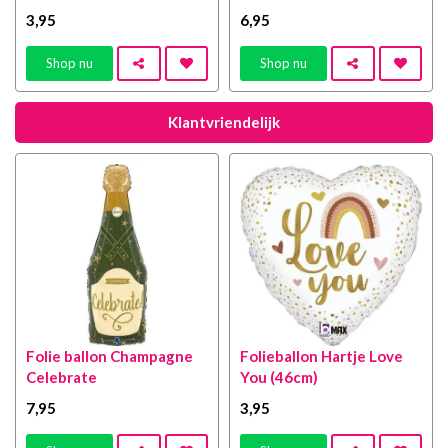
3
,95
6
,95
Shop nu
Shop nu
Klantvriendelijk
Folie ballon Champagne
Folieballon Hartje Love
Celebrate
You (46cm)
7
,95
3
,95