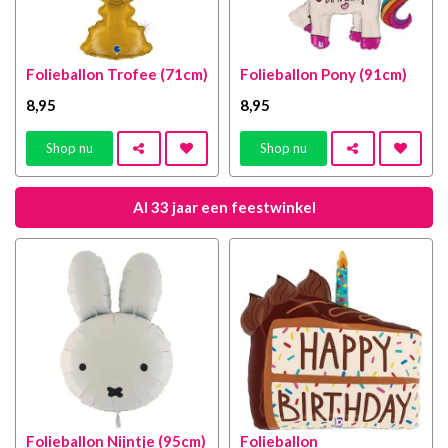
Folieballon Trofee (71cm)
Folieballon Pony (91cm)
8
,95
8
,95
Shop nu
Shop nu
Al 33 jaar een feestwinkel
Folieballon Nijntje (95cm)
Folieballon