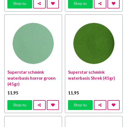
Shop nu
Shop nu
Superstar schmink
Superstar schmink
waterbasis horror groen
waterbasis Shrek (45gr)
(45gr)
11
,95
11
,95
Shop nu
Shop nu