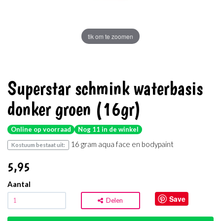
tik om te zoomen
Superstar schmink waterbasis
donker groen (16gr)
Online op voorraad
Nog 11 in de winkel
16 gram aqua face en bodypaint
Kostuum bestaat uit:
5
,95
Aantal
Save
Delen