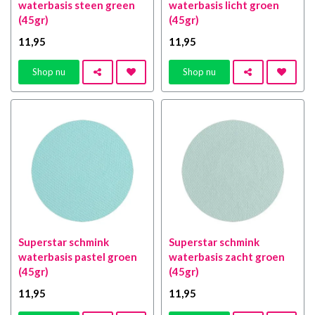
waterbasis steen green
waterbasis licht groen
(45gr)
(45gr)
11
,95
11
,95
Shop nu
Shop nu
Superstar schmink
Superstar schmink
waterbasis pastel groen
waterbasis zacht groen
(45gr)
(45gr)
11
,95
11
,95