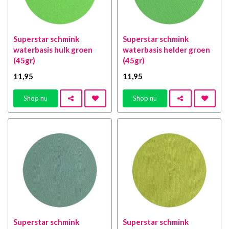
Superstar schmink
Superstar schmink
waterbasis hulk groen
waterbasis helder groen
(45gr)
(45gr)
11
,95
11
,95
Shop nu
Shop nu
Superstar schmink
Superstar schmink