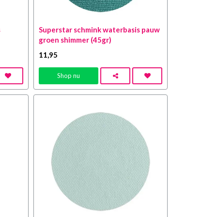
s
Superstar schmink waterbasis pauw
groen shimmer (45gr)
11
,95
Shop nu