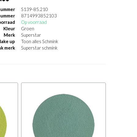
nummer
S139-85.210
nummer
8714993852103
orraad
Op voorraad
Kleur
Groen
Merk
Superstar
ake up
Toon alles Schmink
nk merk
Superstar schmink