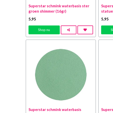
Superstar schmink waterbasis ster
Supers
groen shimmer (16gr)
statue
5
,95
5
,95
Shop nu
S
Superstar schmink waterbasis
Supers