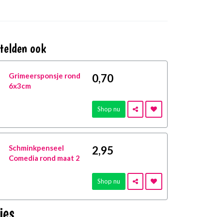
telden ook
Grimeersponsje rond
0
,70
6x3cm
Shop nu
Schminkpenseel
2
,95
Comedia rond maat 2
Shop nu
ies