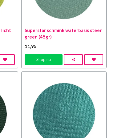
 licht
Superstar schmink waterbasis steen
green (45gr)
11
,95
Shop nu