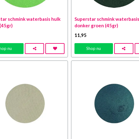
tar schmink waterbasis hulk
Superstar schmink waterbasi
(45gr)
donker groen (45gr)
11
,95
hop nu
Shop nu