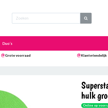
Wi
Duo´s
Grote voorraad
Klantvriendelijk
Superst
hulk gr
Online op voorr