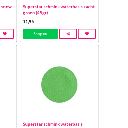
s snow
Superstar schmink waterbasis zacht
groen (45gr)
11
,95
Shop nu
s
Superstar schmink waterbasis