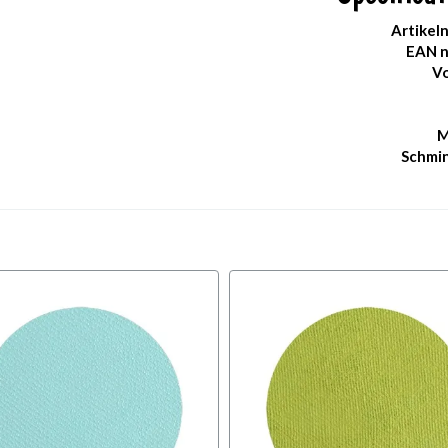
Artikel
EAN 
Vo
M
Schmi