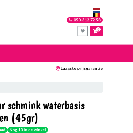
050-312 72 58
0
nkelwagen
Laagste prijsgarantie
Uw winkelwagen is leeg.
Vul hem met producten.
ar schmink waterbasis
oen (45gr)
aad
Nog 10 in de winkel