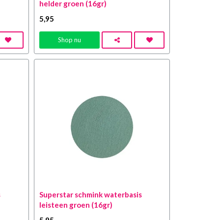
helder groen (16gr)
5
,95
Shop nu
s
Superstar schmink waterbasis
leisteen groen (16gr)