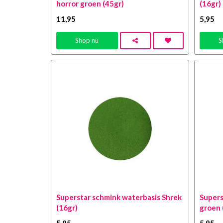
horror groen (45gr)
(16gr)
11
,95
5
,95
Shop nu
S
Superstar schmink waterbasis Shrek
Supers
(16gr)
groen 