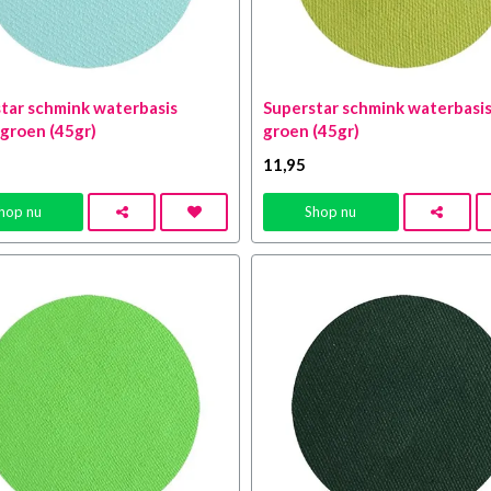
tar schmink waterbasis
Superstar schmink waterbasis
 groen (45gr)
groen (45gr)
11
,95
hop nu
Shop nu