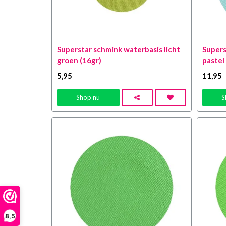
Superstar schmink waterbasis licht
Supers
groen (16gr)
pastel
5
,95
11
,95
Shop nu
S
8,5