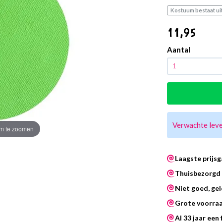
Kostuum bestaat uit
11
,95
Aantal
Verwachte lev
m te zoomen
Laagste prijsg
Thuisbezorgd 
Niet goed, gel
Grote voorra
Al 33 jaar een