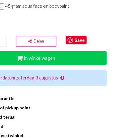
45 gram aqua face en bodypaint
:
Save
Delen
In winkelwagen
erdatum zaterdag 8 augustus
arantie
of pickup point
d terug
ad
 feestwinkel