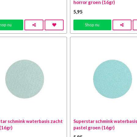
horror groen (16gr)
5
,95
hop nu
Shop nu
tar schmink waterbasis zacht
Superstar schmink waterbasi
(16gr)
pastel groen (16gr)