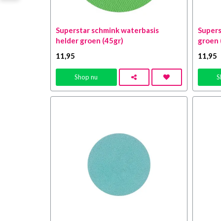
Superstar schmink waterbasis
Supers
helder groen (45gr)
groen 
11
,95
11
,95
Shop nu
S