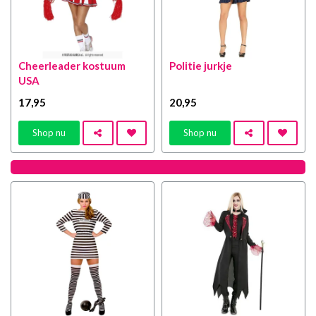
Cheerleader kostuum
Politie jurkje
USA
17
,95
20
,95
Shop nu
Shop nu