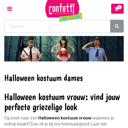
0
Toggle
navigation
Winkelwagen
Uw winkelwagen is leeg.
Vul hem met producten.
Halloween kostuum dames
Halloween kostuum vrouw: vind jouw
perfecte griezelige look
Op zoek naar een
Halloween kostuum vrouw
waarmee je
indruk maakt? Dan zit je bij ons helemaal goed! Laat dat