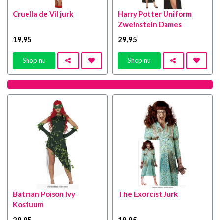
Cruella de Vil jurk
Harry Potter Uniform
Zweinstein Dames
19
,95
29
,95
Shop nu
Shop nu
Batman Poison Ivy
The Exorcist Jurk
Kostuum
29
,95
18
,95