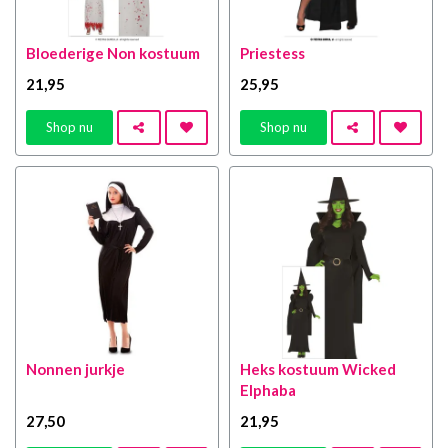
Bloederige Non kostuum
Priestess
21
,95
25
,95
Shop nu
Shop nu
Nonnen jurkje
Heks kostuum Wicked
Elphaba
27
,50
21
,95