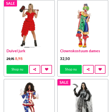
SALE
Duivel jurk
Clownskostuum dames
8
,98
32
,50
29
,95
Shop nu
Shop nu
SALE