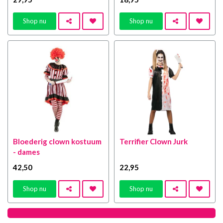
Shop nu
Shop nu
Bloederig clown kostuum
Terrifier Clown Jurk
- dames
42
,50
22
,95
Shop nu
Shop nu