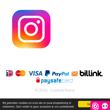
© 2026 - Confetti Feest.
Wij gebruiken cookies om onze site en jouw shopbeleving te
Doorgaan
8,5
verbeteren. Door verder te gaan accepteer je ons cookiebeleid.