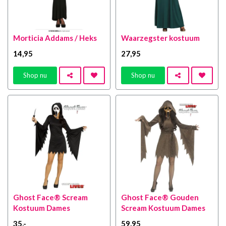
Morticia Addams / Heks
Waarzegster kostuum
14
,95
27
,95
Shop nu
Shop nu
Ghost Face® Scream
Ghost Face® Gouden
Kostuum Dames
Scream Kostuum Dames
35
,-
59
,95