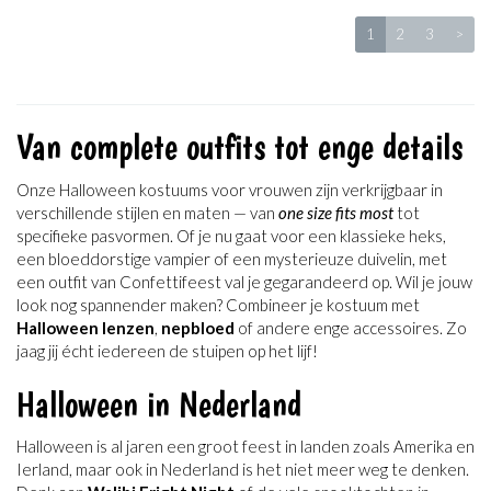
1
2
3
>
Van complete outfits tot enge details
Onze Halloween kostuums voor vrouwen zijn verkrijgbaar in
verschillende stijlen en maten — van
one size fits most
tot
specifieke pasvormen. Of je nu gaat voor een klassieke heks,
een bloeddorstige vampier of een mysterieuze duivelin, met
een outfit van Confettifeest val je gegarandeerd op. Wil je jouw
look nog spannender maken? Combineer je kostuum met
Halloween lenzen
,
nepbloed
of andere enge accessoires. Zo
jaag jij écht iedereen de stuipen op het lijf!
Halloween in Nederland
Halloween is al jaren een groot feest in landen zoals Amerika en
Ierland, maar ook in Nederland is het niet meer weg te denken.