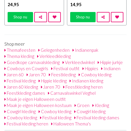
24
,95
14
,95
Shop nu
Shop nu
Shop meer
Themafeesten
Gelegenheden
Indianenpak
Thema kleding
Verkleedkleding
Goedkope carnavalskleding
Verkleedwinkel
Hippie jurkje
Cowboys en Cowgirls
Festival outfit
Hippies
Indianen
Jaren 60
Jaren 70
Feestkleding
Cowboy kleding
Festival kleding
Hippie kleding
Indianen kleding
Jaren 60 kleding
Jaren 70
Feestkleding heren
Feestkleding dames
Carnavalswinkel Veghel
Maak je eigen Halloween outfit
Maak je eigen Halloween kostuum
Groen
Kleding
Cowgirl kleding
Cowboy kleding
Cowgirl kleding
Cowboy kleding
Festival kleding
Festival kleding dames
Festival kleding heren
Halloween Thema's