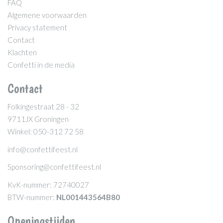
FAQ
Algemene voorwaarden
Privacy statement
Contact
Klachten
Confetti in de media
Contact
Folkingestraat 28 - 32
9711JX Groningen
Winkel: 050-312 72 58
info@confettifeest.nl
Sponsoring@confettifeest.nl
KvK-nummer: 72740027
BTW-nummer:
NL001443564B80
Openingstijden