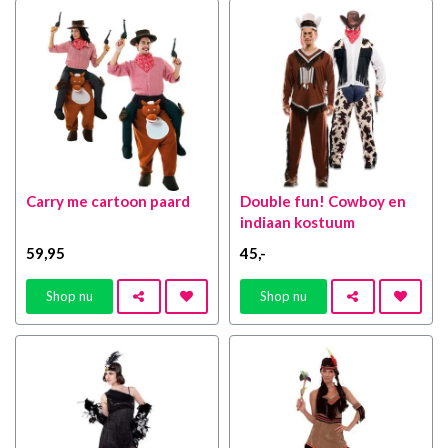
Carry me cartoon paard
Double fun! Cowboy en
indiaan kostuum
59
,95
45
,-
Shop nu
Shop nu