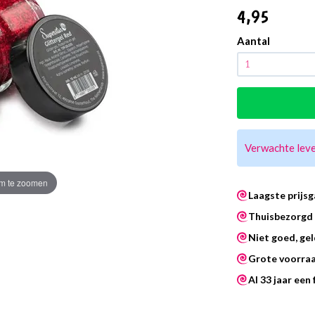
4
,95
Aantal
Verwachte lev
m te zoomen
Laagste prijsg
Thuisbezorgd 
Niet goed, gel
Grote voorra
Al 33 jaar een