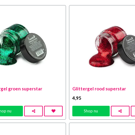
rgel groen superstar
Glittergel rood superstar
4
,95
hop nu
Shop nu