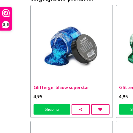
8,5
Glittergel blauw superstar
Glitte
4
,95
4
,95
Shop nu
S