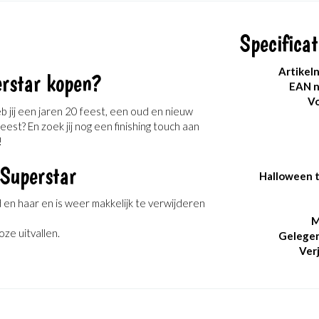
Specificat
Artikel
erstar kopen?
EAN 
Vo
b jij een jaren 20 feest, een oud en nieuw
est? En zoek jij nog een finishing touch aan
!
 Superstar
Halloween 
d en haar en is weer makkelijk te verwijderen
M
oze uitvallen.
Gelege
Ver