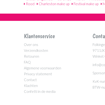
Rood
Charleston make up
Festival make up
M
Klantenservice
Conta
Over ons
Folkinge
Verzendkosten
9711JX
Retouren
Winkel:
FAQ
info@co
Algemene voorwaarden
Sponsor
Privacy statement
Contact
KvK-nu
Klachten
BTW-nu
Confetti in de media