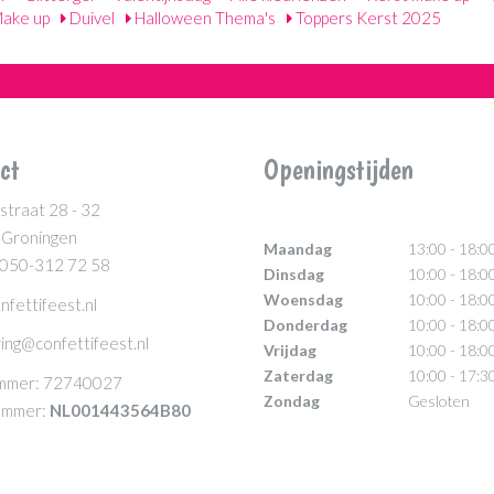
ake up
Duivel
Halloween Thema's
Toppers Kerst 2025
ct
Openingstijden
straat 28 - 32
 Groningen
Maandag
13:00 - 18:0
 050-312 72 58
Dinsdag
10:00 - 18:0
Woensdag
10:00 - 18:0
nfettifeest.nl
Donderdag
10:00 - 18:0
ing@confettifeest.nl
Vrijdag
10:00 - 18:0
Zaterdag
10:00 - 17:3
mmer: 72740027
Zondag
Gesloten
mmer:
NL001443564B80