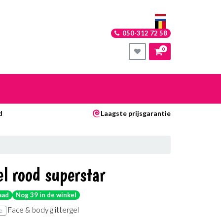
050-312 72 58
0
nkelwagen
d
Laagste prijsgarantie
Uw winkelwagen is leeg.
Vul hem met producten.
el rood superstar
aad
Nog 39 in de winkel
Face & body glittergel
: