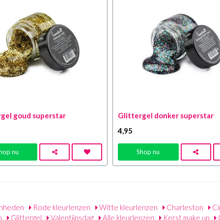
rgel goud superstar
Glittergel donker superstar
4
,95
hop nu
Shop nu
nheden
Rode kleurlenzen
Witte kleurlenzen
Charleston
Ci
n
Glittergel
Valentijnsdag
Alle kleurlenzen
Kerst make up
G