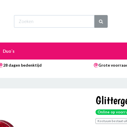
Wi
Duo´s
28 dagen bedenktijd
Grote voorraa
Glitterg
Online op voorr
Kostuum bestaat uit