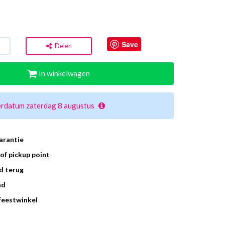
Save
Delen
In winkelwagen
erdatum zaterdag 8 augustus
arantie
of pickup point
d terug
ad
 feestwinkel