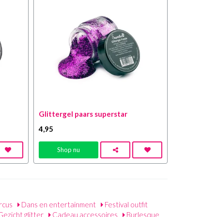
Glittergel paars superstar
4
,95
Shop nu
rcus
Dans en entertainment
Festival outfit
ezicht glitter
Cadeau accessoires
Burlesque