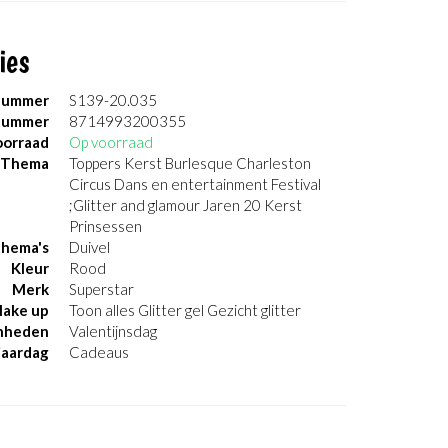
ies
nummer
S139-20.035
nummer
8714993200355
orraad
Op voorraad
Thema
Toppers Kerst Burlesque Charleston
Circus Dans en entertainment Festival
;Glitter and glamour Jaren 20 Kerst
Prinsessen
thema's
Duivel
Kleur
Rood
Merk
Superstar
ake up
Toon alles Glitter gel Gezicht glitter
nheden
Valentijnsdag
jaardag
Cadeaus