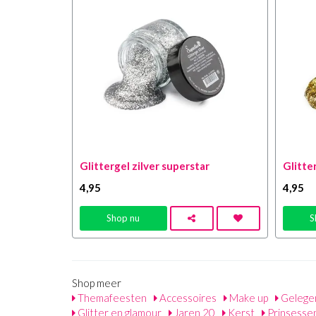
Glittergel zilver superstar
Glitte
4
,95
4
,95
Shop nu
S
Shop meer
Themafeesten
Accessoires
Make up
Gelege
Glitter en glamour
Jaren 20
Kerst
Prinsesse