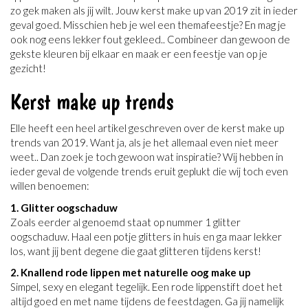
zo gek maken als jij wilt. Jouw kerst make up van 2019 zit in ieder
geval goed. Misschien heb je wel een themafeestje? En mag je
ook nog eens lekker fout gekleed.. Combineer dan gewoon de
gekste kleuren bij elkaar en maak er een feestje van op je
gezicht!
Kerst make up trends
Elle heeft een heel artikel geschreven over de kerst make up
trends van 2019. Want ja, als je het allemaal even niet meer
weet.. Dan zoek je toch gewoon wat inspiratie? Wij hebben in
ieder geval de volgende trends eruit geplukt die wij toch even
willen benoemen:
1. Glitter oogschaduw
Zoals eerder al genoemd staat op nummer 1 glitter
oogschaduw. Haal een potje glitters in huis en ga maar lekker
los, want jij bent degene die gaat glitteren tijdens kerst!
2. Knallend rode lippen met naturelle oog make up
Simpel, sexy en elegant tegelijk. Een rode lippenstift doet het
altijd goed en met name tijdens de feestdagen. Ga jij namelijk