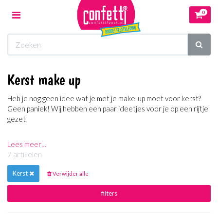
0
Toggle
navigation
Winkelwagen
Kerst make up
Uw winkelwagen is leeg.
Heb je nog geen idee wat je met je make-up moet voor kerst?
Vul hem met producten.
Geen paniek! Wij hebben een paar ideetjes voor je op een rijtje
gezet!
Lees meer…
7 artikelen
Kerst
Verwijder alle
filters