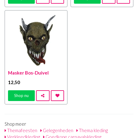
Masker Bos-Duivel
12
,50
Shop nu
Shop meer
Themafeesten
Gelegenheden
Thema kleding
Verkleedkleding
Goedkope carnavalskleding