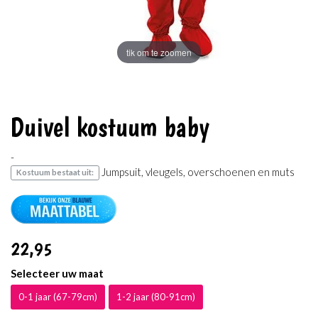
tik om te zoomen
Duivel kostuum baby
-
Jumpsuit, vleugels, overschoenen en muts
Kostuum bestaat uit:
22
,95
Selecteer uw maat
0-1 jaar (67-79cm)
1-2 jaar (80-91cm)