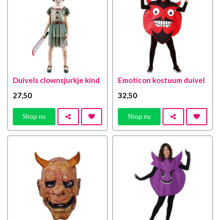
Duivels clownsjurkje kind
Emoticon kostuum duivel
27
,50
32
,50
Shop nu
Shop nu