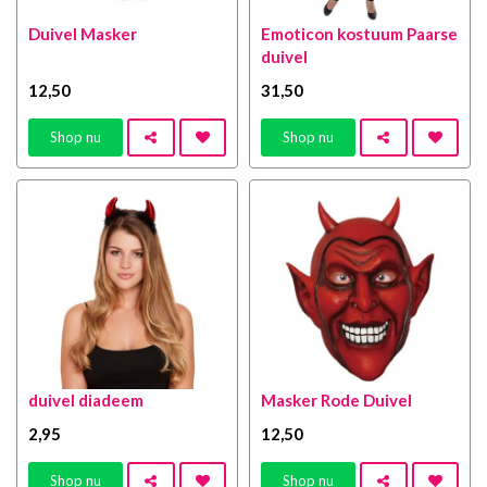
Duivel Masker
Emoticon kostuum Paarse
duivel
12
,50
31
,50
Shop nu
Shop nu
duivel diadeem
Masker Rode Duivel
2
,95
12
,50
Shop nu
Shop nu