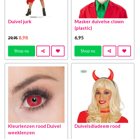
Duivel jurk
Masker duivelse clown
(plastic)
8
,98
6
,95
29
,95
Shop nu
Shop nu
Kleurlenzen rood Duivel
Duivelsdiadeem rood
weeklenzen