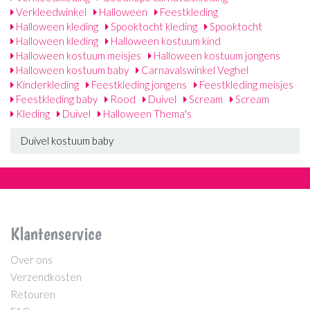
Verkleedwinkel
Halloween
Feestkleding
Halloween kleding
Spooktocht kleding
Spooktocht
Halloween kleding
Halloween kostuum kind
Halloween kostuum meisjes
Halloween kostuum jongens
Halloween kostuum baby
Carnavalswinkel Veghel
Kinderkleding
Feestkleding jongens
Feestkleding meisjes
Feestkleding baby
Rood
Duivel
Scream
Scream
Kleding
Duivel
Halloween Thema's
Duivel kostuum baby
Klantenservice
Over ons
Verzendkosten
Retouren