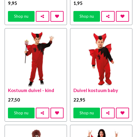
9
,95
1
,95
Shop nu
Shop nu
Kostuum duivel - kind
Duivel kostuum baby
27
,50
22
,95
Shop nu
Shop nu