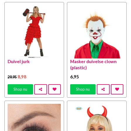
Duivel jurk
Masker duivelse clown
(plastic)
8
,98
6
,95
29
,95
Shop nu
Shop nu