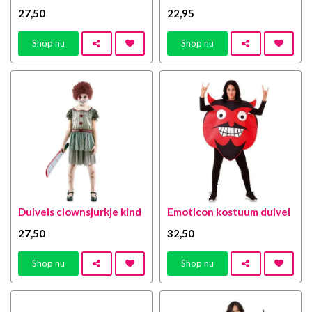
27
,50
22
,95
Shop nu
Shop nu
Duivels clownsjurkje kind
Emoticon kostuum duivel
27
,50
32
,50
Shop nu
Shop nu