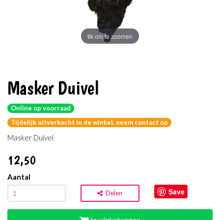
tik om te zoomen
Masker Duivel
Online op voorraad
Tijdelijk uitverkocht in de winkel, neem contact op
Masker Duivel
12
,50
Aantal
Save
Delen