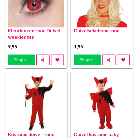
Kleurlenzen rood Duivel
Duivelsdiadeem rood
weeklenzen
9
,95
1
,95
Shop nu
Shop nu
Kostuum duivel - kind
Duivel kostuum baby