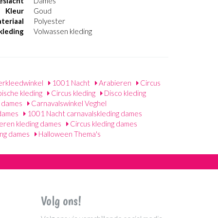
eslacht
Dames
Kleur
Goud
teriaal
Polyester
kleding
Volwassen kleding
rkleedwinkel
1001 Nacht
Arabieren
Circus
ische kleding
Circus kleding
Disco kleding
g dames
Carnavalswinkel Veghel
 dames
1001 Nacht carnavalskleding dames
eren kleding dames
Circus kleding dames
ding dames
Halloween Thema's
Volg ons!