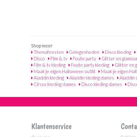
Shop meer
Themafeesten
Gelegenheden
Disco kleding
Disco
Film & tv
Foute party
Glitter en glamou
Film & tv kleding
Foute party kleding
Glitter en 
Maak je eigen Halloween outfit
Maak je eigen Ha
Aladdin kleding
Aladdin kleding dames
Aladdin 
Circus kleding dames
Disco kleding dames
Disc
Klantenservice
Conta