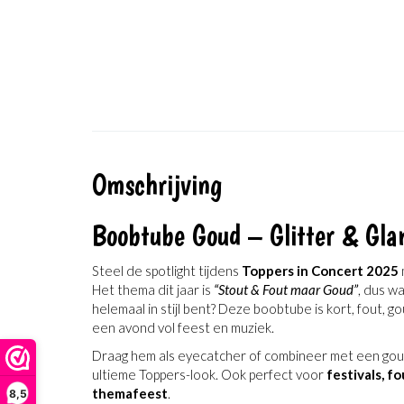
Omschrijving
Boobtube Goud – Glitter & Gla
Steel de spotlight tijdens
Toppers in Concert 2025
Het thema dit jaar is
“Stout & Fout maar Goud”
, dus w
helemaal in stijl bent? Deze boobtube is kort, fout, g
een avond vol feest en muziek.
Draag hem als eyecatcher of combineer met een goude
ultieme Toppers-look. Ook perfect voor
festivals, f
themafeest
.
8,5