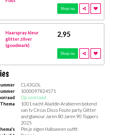
Fout
Shop nu
Haarspray kleur
2
,95
glitter zilver
(goodmark)
Shop nu
ies
nummer
CL43GOL
nummer
1000097824571
orraad
Op voorraad
Thema
1001 nacht Aladdin Arabieren bekend
van tv Circus Disco Foute party Glitter
and glamour Jaren 80 Jaren 90 Toppers
2025
thema's
Pim je eigen Halloween outfit