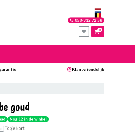
050-312 72 58
0
nkelwagen
sgarantie
Klantvriendelijk
Uw winkelwagen is leeg.
Vul hem met producten.
be goud
aad
Nog 12 in de winkel
Topje kort
: