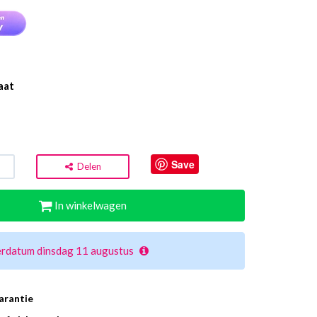
aat
Save
Delen
In winkelwagen
erdatum dinsdag 11 augustus
arantie