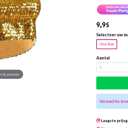
9
,95
Selecteer uw m
One Size
Aantal
m te zoomen
Verwachte lev
Laagste prijsg