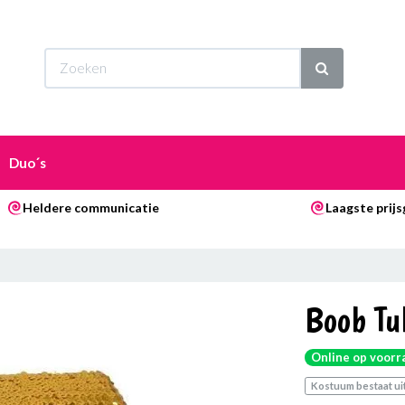
Wi
Duo´s
Heldere communicatie
Laagste prij
Boob Tu
Online op voorr
Kostuum bestaat uit