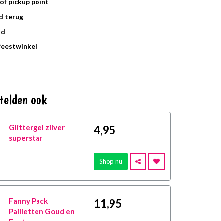
of pickup point
d terug
ad
 feestwinkel
telden ook
Glittergel zilver
4
,95
superstar
Shop nu
Fanny Pack
11
,95
Pailletten Goud en