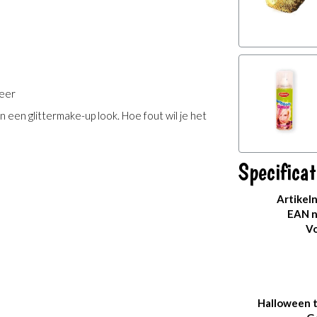
meer
en glittermake-up look. Hoe fout wil je het
Specificat
Artikel
EAN 
Vo
Halloween 