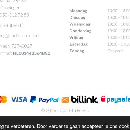
straat 28 - 32
 Groningen
Maandag
13:00 - 18:0
 050-312 72 58
Dinsdag
10:00 - 18:0
Woensdag
10:00 - 18:0
nfettifeest.nl
Donderdag
10:00 - 18:0
ing@confettifeest.nl
Vrijdag
10:00 - 18:0
Zaterdag
10:00 - 17:3
mmer: 72740027
Zondag
Gesloten
mmer:
NL001443564B80
© 2026 - Confetti Feest.
g te verbeteren. Door verder te gaan accepteer je ons cooki