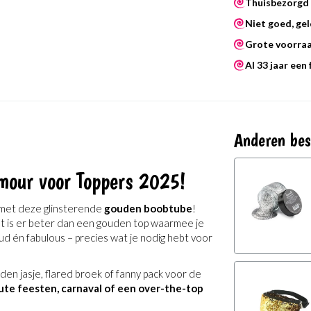
Thuisbezorgd 
Niet goed, gel
Grote voorra
Al 33 jaar een
Anderen bes
mour voor Toppers 2025!
met deze glinsterende
gouden boobtube
!
at is er beter dan een gouden top waarmee je
oud én fabulous – precies wat je nodig hebt voor
n jasje, flared broek of fanny pack voor de
oute feesten, carnaval of een over-the-top