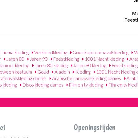
G
Ma
Feest
Thema kleding
Verkleedkleding
Goedkope carnavalskleding
Ve
r
Jaren 80
Jaren 90
Feestkleding
1001 Nacht kleding
Arab
glamour kleding
Jaren 80 kleding
Jaren 90 kleding
Feestkledin
lloween kostuum
Goud
Aladdin
Kleding
1001 Nacht kleding
carnavalskleding dames
Arabische carnavalskleding dames
Arabi
o kleding
Disco kleding dames
Film en tv kleding
Film en tv kle
ct
Openingstijden