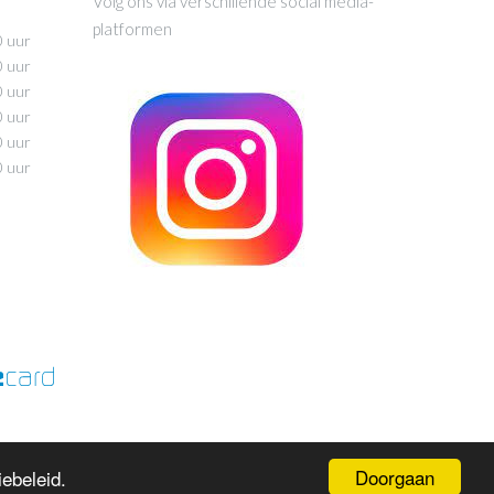
Volg ons via verschillende social media-
platformen
0 uur
0 uur
0 uur
0 uur
0 uur
0 uur
Doorgaan
ebeleid.