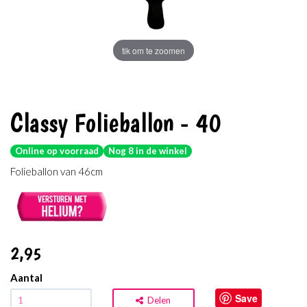
tik om te zoomen
Classy Folieballon - 40
Online op voorraad
Nog 8 in de winkel
Folieballon van 46cm
2
,95
Aantal
Save
Delen