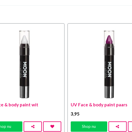
e & body paint wit
UV Face & body paint paars
3
,95
hop nu
Shop nu