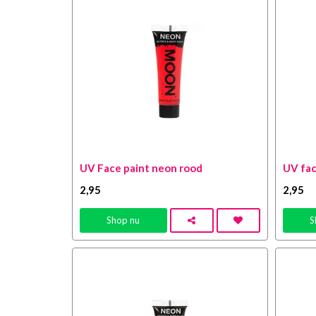
UV Face paint neon rood
UV fac
2
,95
2
,95
Shop nu
S