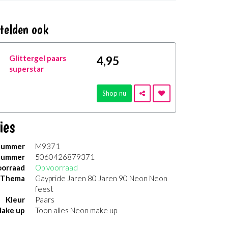
telden ook
Glittergel paars
4
,95
superstar
Shop nu
ies
nummer
M9371
nummer
5060426879371
orraad
Op voorraad
Thema
Gaypride Jaren 80 Jaren 90 Neon Neon
feest
Kleur
Paars
ake up
Toon alles Neon make up