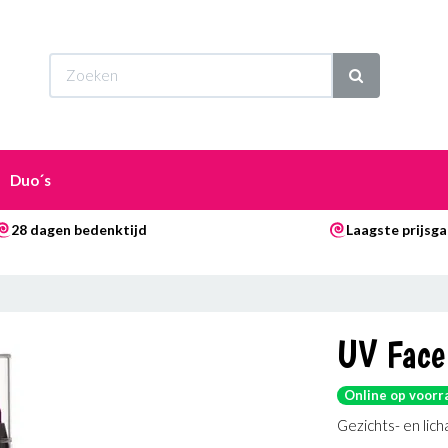
Wi
Duo´s
28 dagen bedenktijd
Laagste prijsga
UV Face
Online op voorr
Gezichts- en lic