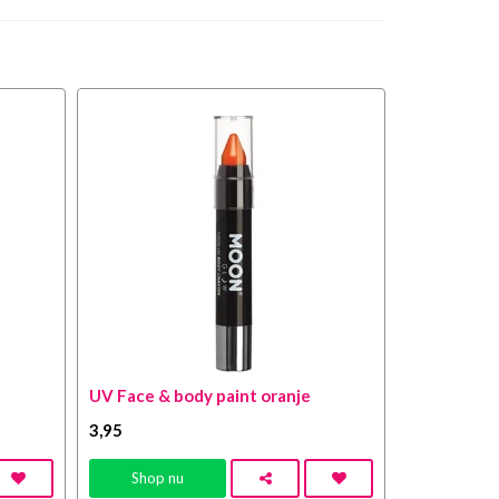
UV Face & body paint oranje
3
,95
Shop nu