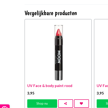
Vergelijkbare producten
UV Face & body paint rood
UV Fac
3
,95
3
,95
Shop nu
S