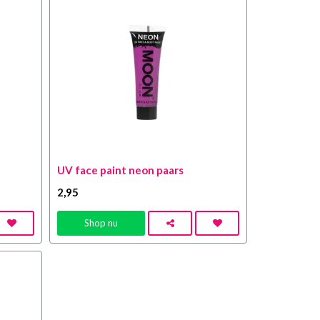
UV face paint neon paars
2
,95
Shop nu