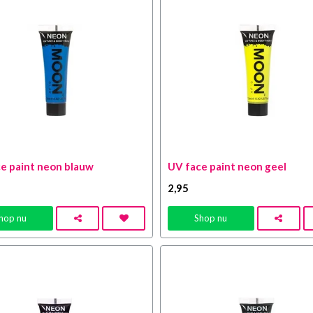
e paint neon blauw
UV face paint neon geel
2
,95
hop nu
Shop nu