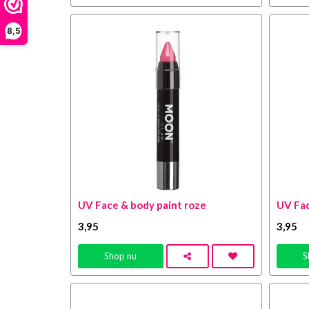
8,5
UV Face & body paint roze
UV Fac
3
,95
3
,95
Shop nu
S