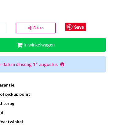
Save
Delen
In winkelwagen
erdatum dinsdag 11 augustus
arantie
of pickup point
d terug
ad
 feestwinkel