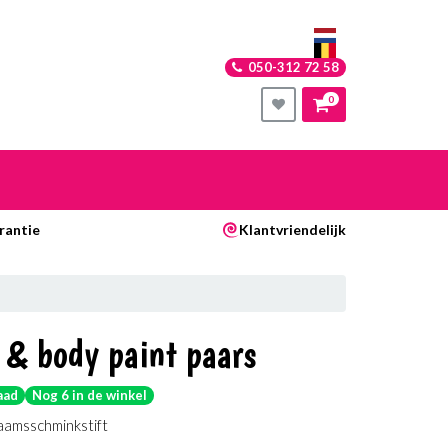
050-312 72 58
0
nkelwagen
rantie
Klantvriendelijk
Uw winkelwagen is leeg.
Vul hem met producten.
 & body paint paars
aad
Nog 6 in de winkel
haamsschminkstift