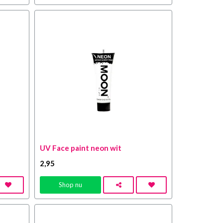
UV Face paint neon wit
2
,95
Shop nu