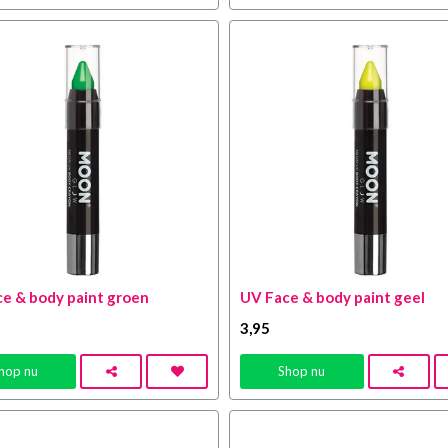
e & body paint groen
UV Face & body paint geel
3
,95
hop nu
Shop nu