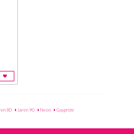
ren 80
Jaren 90
Neon
Gaypride