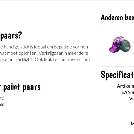
Anderen bes
paars?
eze handige stick is ideaal om bepaalde vormen
t wat moet oplichten! Verkrijgbaar in meerdere
ker in blacklight! Ook leuk te combineren met
Specificat
 paint paars
Artikel
EAN 
ht!
Vo
ram
M