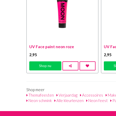
UV Face paint neon roze
UV Fac
2
,95
2
,95
Shop nu
S
Shop meer
Themafeesten
Verjaardag
Accessoires
Make
Neon schmink
Alle kleurlenzen
Neon feest
Pa