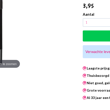
3
,95
Aantal
Verwachte lev
m te zoomen
Laagste prijsg
Thuisbezorgd 
Niet goed, gel
Grote voorra
Al 33 jaar een