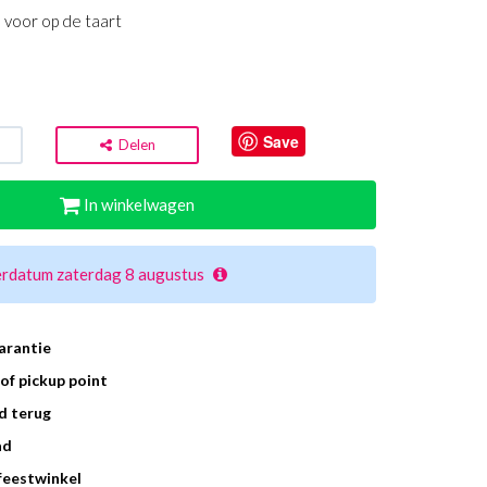
 voor op de taart
Save
Delen
In winkelwagen
erdatum zaterdag 8 augustus
arantie
of pickup point
d terug
ad
 feestwinkel