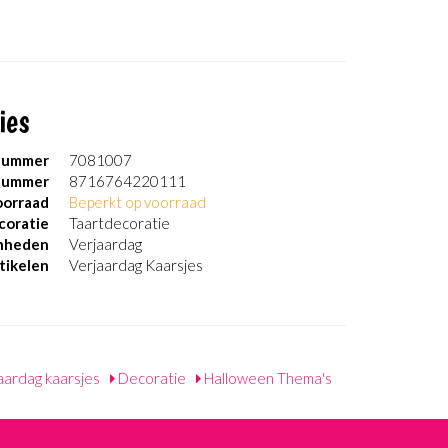
ies
nummer
7081007
nummer
8716764220111
orraad
Beperkt op voorraad
coratie
Taartdecoratie
nheden
Verjaardag
tikelen
Verjaardag Kaarsjes
aardag kaarsjes
Decoratie
Halloween Thema's