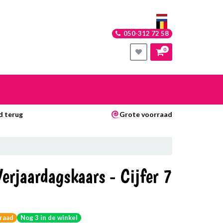
050-312 72 58
0
nkelwagen
d terug
Grote voorraad
Uw winkelwagen is leeg.
Vul hem met producten.
erjaardagskaars - Cijfer 7
raad
Nog 3 in de winkel