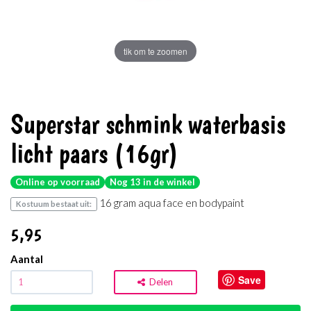
tik om te zoomen
Superstar schmink waterbasis
licht paars (16gr)
Online op voorraad
Nog 13 in de winkel
16 gram aqua face en bodypaint
Kostuum bestaat uit:
5
,95
Aantal
Save
Delen