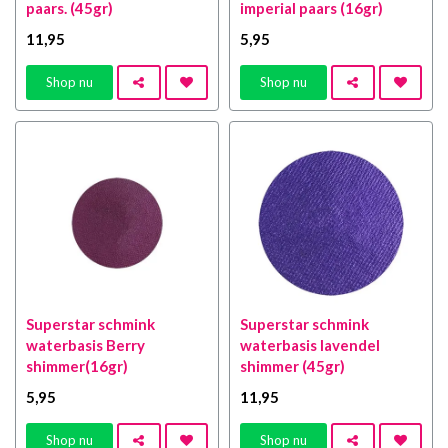
paars. (45gr)
imperial paars (16gr)
11
,95
5
,95
Shop nu
Shop nu
Superstar schmink
Superstar schmink
waterbasis Berry
waterbasis lavendel
shimmer(16gr)
shimmer (45gr)
5
,95
11
,95
Shop nu
Shop nu