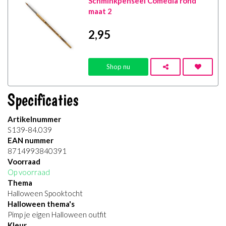
Schminkpenseel Comedia rond
maat 2
2
,95
Shop nu
Specificaties
Artikelnummer
S139-84.039
EAN nummer
8714993840391
Voorraad
Op voorraad
Thema
Halloween Spooktocht
Halloween thema's
Pimp je eigen Halloween outfit
Kleur