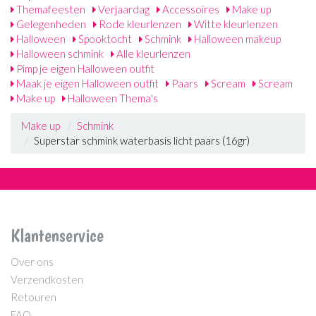
Themafeesten
Verjaardag
Accessoires
Make up
Gelegenheden
Rode kleurlenzen
Witte kleurlenzen
Halloween
Spooktocht
Schmink
Halloween makeup
Halloween schmink
Alle kleurlenzen
Pimp je eigen Halloween outfit
Maak je eigen Halloween outfit
Paars
Scream
Scream
Make up
Halloween Thema's
Make up
Schmink
Superstar schmink waterbasis licht paars (16gr)
Klantenservice
Over ons
Verzendkosten
Retouren
FAQ