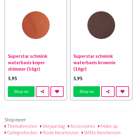
Superstar schmink
Superstar schmink
waterbasis koper
waterbasis brownie
shimmer (16gr)
(16gr)
5
,95
5
,95
Shop nu
Shop nu
Shop meer
Themafeesten
Verjaardag
Accessoires
Make up
Gelegenheden
Rode kleurlenzen
Witte kleurlenzen