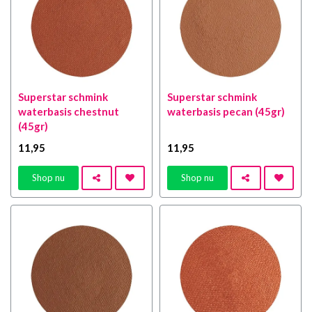
Superstar schmink
Superstar schmink
waterbasis chestnut
waterbasis pecan (45gr)
(45gr)
11
,95
11
,95
Shop nu
Shop nu