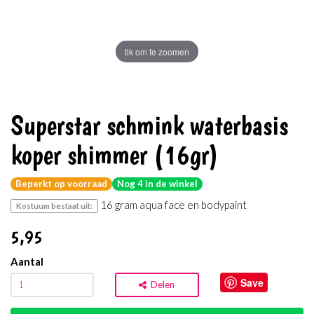
tik om te zoomen
Superstar schmink waterbasis
koper shimmer (16gr)
Beperkt op voorraad
Nog 4 in de winkel
16 gram aqua face en bodypaint
Kostuum bestaat uit:
5
,95
Aantal
Save
Delen