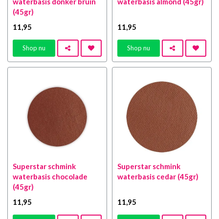
waterbasis donker bruin
waterbasis almond (45gr)
(45gr)
11
,95
11
,95
Shop nu
Shop nu
Superstar schmink
Superstar schmink
waterbasis chocolade
waterbasis cedar (45gr)
(45gr)
11
,95
11
,95