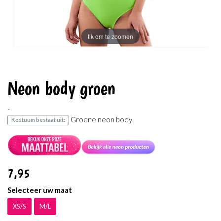
tik om te zoomen
Neon body groen
-
Groene neon body
Kostuum bestaat uit:
7
,95
Selecteer uw maat
XS/S
M/L