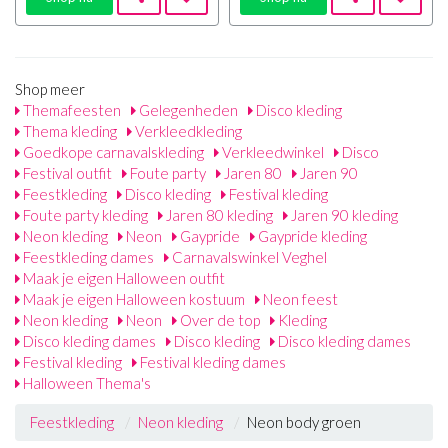
Shop meer
Themafeesten
Gelegenheden
Disco kleding
Thema kleding
Verkleedkleding
Goedkope carnavalskleding
Verkleedwinkel
Disco
Festival outfit
Foute party
Jaren 80
Jaren 90
Feestkleding
Disco kleding
Festival kleding
Foute party kleding
Jaren 80 kleding
Jaren 90 kleding
Neon kleding
Neon
Gaypride
Gaypride kleding
Feestkleding dames
Carnavalswinkel Veghel
Maak je eigen Halloween outfit
Maak je eigen Halloween kostuum
Neon feest
Neon kleding
Neon
Over de top
Kleding
Disco kleding dames
Disco kleding
Disco kleding dames
Festival kleding
Festival kleding dames
Halloween Thema's
Feestkleding
Neon kleding
Neon body groen