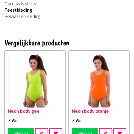
Carnavals shirts
Feestkleding
Volwassen kleding
Vergelijkbare producten
Neon body geel
Neon body oranje
7
,95
7
,95
Shop nu
Shop nu