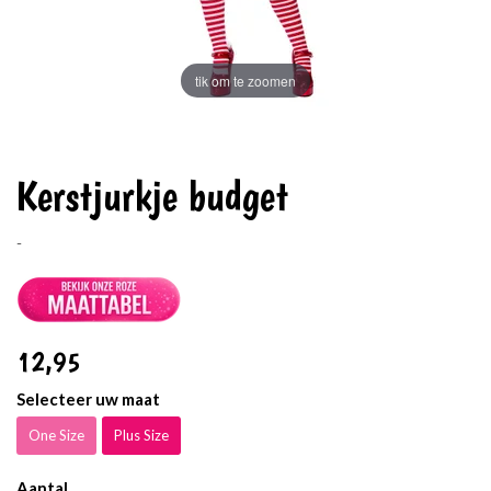
tik om te zoomen
Kerstjurkje budget
-
12
,95
Selecteer uw maat
One Size
Plus Size
Aantal