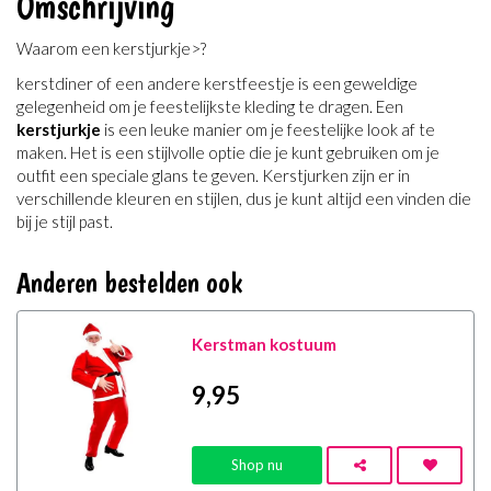
Omschrijving
Waarom een kerstjurkje>?
ker
std
iner
of
e
en
and
ere
ker
st
fe
est
je
is
e
en
g
ew
e
ld
ige
ge
leg
en
heid
om
je
fe
est
el
ijk
ste
k
led
ing
te
drag
en
.
E
en
ker
st
j
ur
k
je
is
e
en
le
uke
man
ier
om
je
fe
est
el
ij
ke
look
af
te
m
aken
.
H
et
is
e
en
st
ij
lv
ol
le
opt
ie
die
je
k
unt
g
eb
ru
iken
om
je
outfit
e
en
special
e
gl
ans
te
ge
ven
.
Ker
st
j
ur
ken
z
ijn
er
in
vers
ch
ill
ende
k
le
uren
en
st
ij
len
,
d
us
je
k
unt
alt
ij
d
e
en
vind
en
die
b
ij
je
st
ij
l
past
.
Anderen bestelden ook
Kerstman kostuum
9
,95
Shop nu