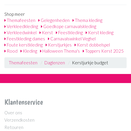
Shop meer
Themafeesten
Gelegenheden
Thema kleding
Verkleedkleding
Goedkope carnavalskleding
Verkleedwinkel
Kerst
Feestkleding
Kerst kleding
Feestkleding dames
Carnavalswinkel Veghel
Foute kerstkleding
Kerstjurkjes
Kerst dobbelspel
Rood
Kleding
Halloween Thema's
Toppers Kerst 2025
Themafeesten
Daglenzen
Kerstjurkje budget
Klantenservice
Over ons
Verzendkosten
Retouren