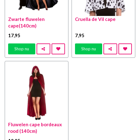
Zwarte fluwelen
Cruella de Vil cape
cape(140cm)
17
,95
7
,95
Shop nu
Shop nu
Fluwelen cape bordeaux
rood (140cm)