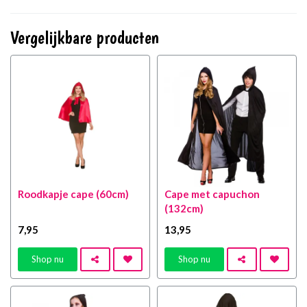
Vergelijkbare producten
Roodkapje cape (60cm)
Cape met capuchon
(132cm)
7
,95
13
,95
Shop nu
Shop nu