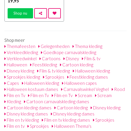
19
,95
Shop nu
Shop meer
Themafeesten
Gelegenheden
Thema kleding
Verkleedkleding
Goedkope carnavalskleding
Verkleedwinkel
Cartoons
Disney
Film & tv
Halloween
Feestkleding
Cartoon kleding
Disney kleding
Film & tv kleding
Halloween kleding
Sprookjes kleding
Sprookjes
Feestkleding dames
Capes
Halloween kleding
Halloween capes
Halloween kostuum dames
Carnavalswinkel Veghel
Rood
Film en Tv
Film en Tv
Film en Tv
Scream
Scream
Kleding
Cartoon carnavalskleding dames
Cartoon kleding dames
Cartoon kleding
Disney kleding
Disney kleding dames
Disney kleding dames
Film en tv kleding
Film en tv kleding dames
Sprookjes
Film en tv
Sprookjes
Halloween Thema's