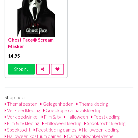
Ghost Face® Scream
Masker
14
,95
Shop nu
Shop meer
Themafeesten
Gelegenheden
Thema kleding
Verkleedkleding
Goedkope carnavalskleding
Verkleedwinkel
Film & tv
Halloween
Feestkleding
Film & tv kleding
Halloween kleding
Spooktocht kleding
Spooktocht
Feestkleding dames
Halloween kleding
Halloween kostuum dames
Carnavalswinkel Veghel