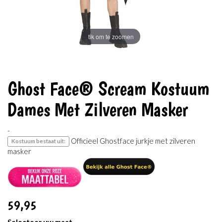
tik om te zoomen
Ghost Face® Scream Kostuum
Dames Met Zilveren Masker
-
Officieel Ghostface jurkje met zilveren
Kostuum bestaat uit:
masker
59
,95