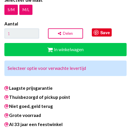
Selecteer uw maat
S/M
M/L
Aantal
Save
Delen
In winkelwagen
Selecteer optie voor verwachte levertijd
Laagste prijsgarantie
Thuisbezorgd of pickup point
Niet goed, geld terug
Grote voorraad
Al 33 jaar een feestwinkel