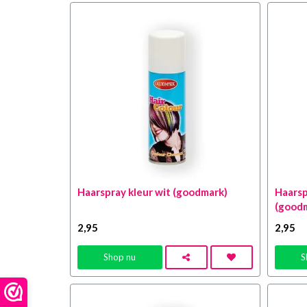
Haarspray kleur wit (goodmark)
Haarsp
(good
2
,95
2
,95
Shop nu
S