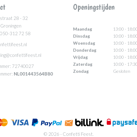
ct
Openingstijden
straat 28 - 32
 Groningen
Maandag
13:00 - 18:0
 050-312 72 58
Dinsdag
10:00 - 18:0
Woensdag
10:00 - 18:0
nfettifeest.nl
Donderdag
10:00 - 18:0
ing@confettifeest.nl
Vrijdag
10:00 - 18:0
Zaterdag
10:00 - 17:3
mmer: 72740027
Zondag
Gesloten
mmer:
NL001443564B80
© 2026 - Confetti Feest.