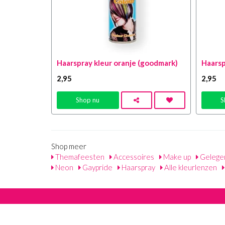
Haarspray kleur oranje (goodmark)
Haarsp
2
,95
2
,95
Shop nu
S
Shop meer
Themafeesten
Accessoires
Make up
Gelege
Neon
Gaypride
Haarspray
Alle kleurlenzen