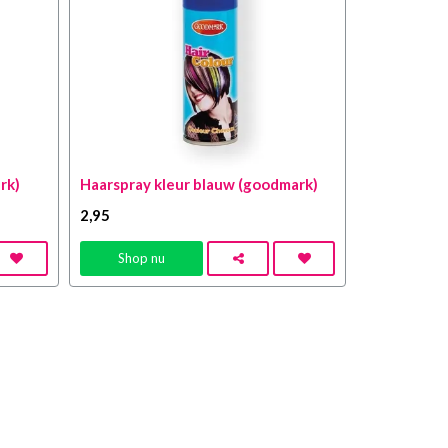
rk)
Haarspray kleur blauw (goodmark)
2
,95
Shop nu