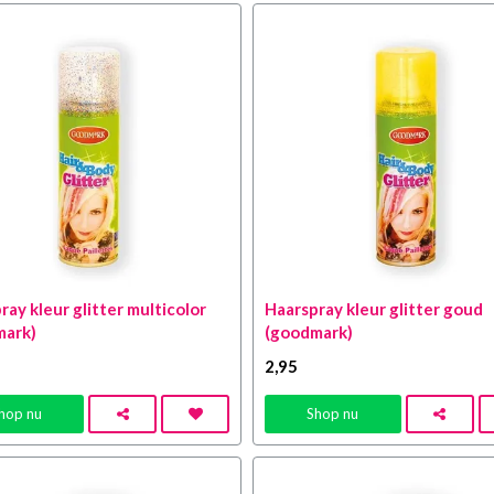
ray kleur glitter multicolor
Haarspray kleur glitter goud
mark)
(goodmark)
2
,95
hop nu
Shop nu