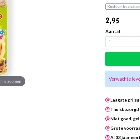
Kostuum bestaat uit
2
,95
Aantal
Verwachte lev
m te zoomen
Laagste prijsg
Thuisbezorgd 
Niet goed, gel
Grote voorra
Al 33 jaar een