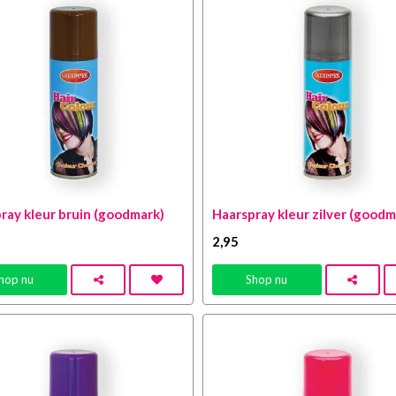
ray kleur bruin (goodmark)
Haarspray kleur zilver (goodm
2
,95
hop nu
Shop nu