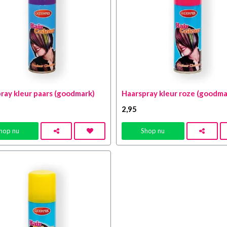
ray kleur paars (goodmark)
Haarspray kleur roze (goodma
2
,95
hop nu
Shop nu