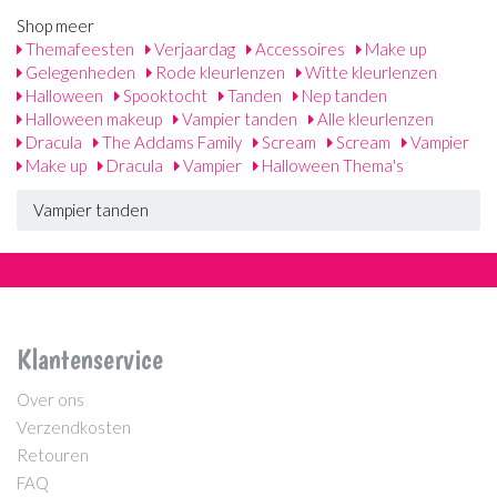
Shop meer
Themafeesten
Verjaardag
Accessoires
Make up
Gelegenheden
Rode kleurlenzen
Witte kleurlenzen
Halloween
Spooktocht
Tanden
Nep tanden
Halloween makeup
Vampier tanden
Alle kleurlenzen
Dracula
The Addams Family
Scream
Scream
Vampier
Make up
Dracula
Vampier
Halloween Thema's
Vampier tanden
Klantenservice
Over ons
Verzendkosten
Retouren
FAQ