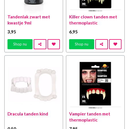
Tandenlak zwart met
Killer clown tanden met
kwastje 9ml
thermoplastic
3
,95
6
,95
Shop nu
Shop nu
Dracula tanden kind
Vampier tanden met
thermoplastic
0
,50
7
,95