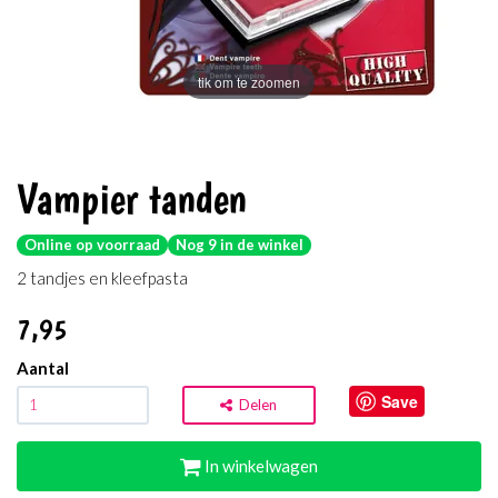
tik om te zoomen
Vampier tanden
Online op voorraad
Nog 9 in de winkel
2 tandjes en kleefpasta
7
,95
Aantal
Save
Delen
In winkelwagen