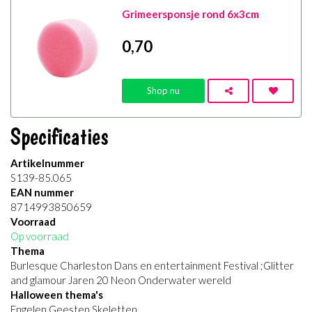
Grimeersponsje rond 6x3cm
0
,70
Shop nu
Specificaties
Artikelnummer
S139-85.065
EAN nummer
8714993850659
Voorraad
Op voorraad
Thema
Burlesque Charleston Dans en entertainment Festival ;Glitter
and glamour Jaren 20 Neon Onderwater wereld
Halloween thema's
Engelen Geesten Skeletten