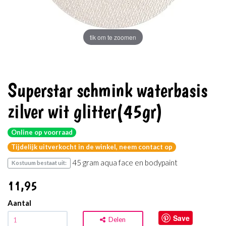
tik om te zoomen
Superstar schmink waterbasis
zilver wit glitter(45gr)
Online op voorraad
Tijdelijk uitverkocht in de winkel, neem contact op
45 gram aqua face en bodypaint
Kostuum bestaat uit:
11
,95
Aantal
Save
Delen