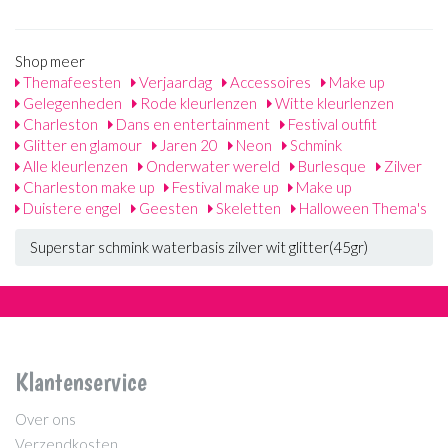
Shop meer
Themafeesten
Verjaardag
Accessoires
Make up
Gelegenheden
Rode kleurlenzen
Witte kleurlenzen
Charleston
Dans en entertainment
Festival outfit
Glitter en glamour
Jaren 20
Neon
Schmink
Alle kleurlenzen
Onderwater wereld
Burlesque
Zilver
Charleston make up
Festival make up
Make up
Duistere engel
Geesten
Skeletten
Halloween Thema's
Superstar schmink waterbasis zilver wit glitter(45gr)
Klantenservice
Over ons
Verzendkosten