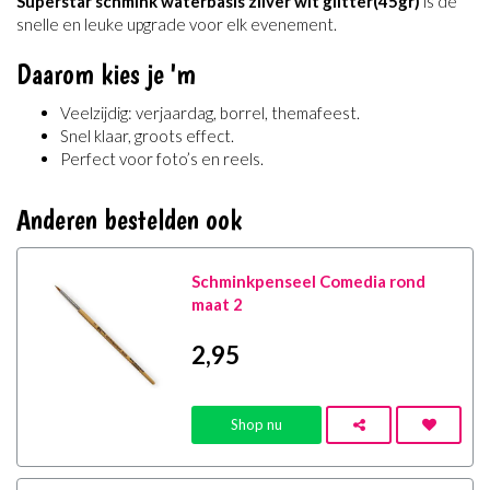
Superstar schmink waterbasis zilver wit glitter(45gr)
is de
snelle en leuke upgrade voor elk evenement.
Daarom kies je 'm
Veelzijdig: verjaardag, borrel, themafeest.
Snel klaar, groots effect.
Perfect voor foto’s en reels.
Anderen bestelden ook
Schminkpenseel Comedia rond
maat 2
2
,95
Shop nu