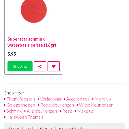
Superstar schmink
waterbasis cerise (16gr)
5
,95
Shop nu
Shop meer
Themafeesten
Verjaardag
Accessoires
Make up
Gelegenheden
Rode kleurlenzen
Witte kleurlenzen
Schmink
Alle kleurlenzen
Roze
Make up
Halloween Thema's
Superstar schmink waterbasis cerise (45gr)