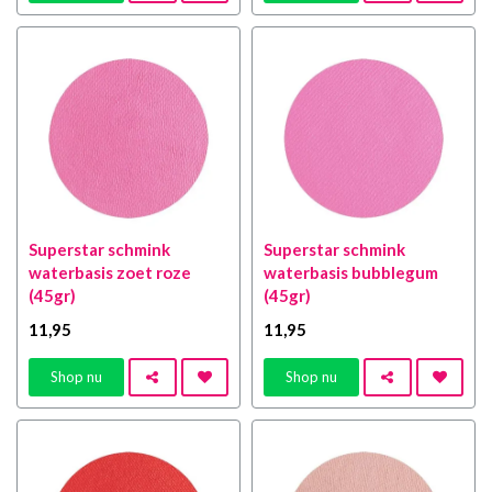
Superstar schmink
Superstar schmink
waterbasis zoet roze
waterbasis bubblegum
(45gr)
(45gr)
11
,95
11
,95
Shop nu
Shop nu