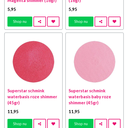
Magenta shimmer (16gr)
(16gr)
5
,95
5
,95
Shop nu
Shop nu
Superstar schmink
Superstar schmink
waterbasis roze shimmer
waterbasis baby roze
(45gr)
shimmer (45gr)
11
,95
11
,95
Shop nu
Shop nu