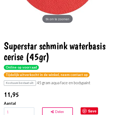
tik om te zoomen
Superstar schmink waterbasis
cerise (45gr)
Online op voorraad
Tijdelijk uitverkocht in de winkel, neem contact op
45 gram aqua face en bodypaint
Kostuum bestaat uit:
11
,95
Aantal
Save
Delen