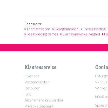
Shop meer
Themafeesten
Gelegenheden
Thema kleding
Feestkleding dames
Carnavalswinkel Veghel
Fo
Klantenservice
Conta
Over ons
Folkinge
Verzendkosten
9711JX
Retouren
Winkel:
FAQ
info@co
Algemene voorwaarden
Sponsor
Privacy statement