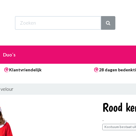
Wi
Duo´s
Klantvriendelijk
28 dagen bedenkti
 velour
Rood ker
-
Kostuum bestaat uit