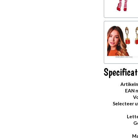
Specificat
Artikel
EAN 
Vo
Selecteer 
Lett
G
Ma