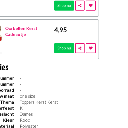
Shop nu
Oorbellen Kerst
4
,95
Cadeautje
Shop nu
ies
nummer
-
nummer
-
orraad
-
uw maat
one size
Thema
Toppers Kerst Kerst
erfeest
K
eslacht
Dames
Kleur
Rood
teriaal
Polyester