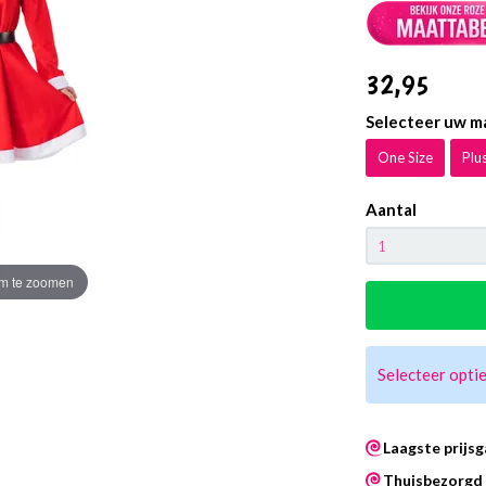
32
,95
Selecteer uw m
One Size
Plus
Aantal
m te zoomen
Selecteer optie
Laagste prijsg
Thuisbezorgd 