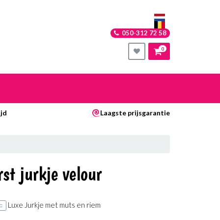
050-312 72 58
0
nkelwagen
jd
Laagste prijsgarantie
Uw winkelwagen is leeg.
Vul hem met producten.
st jurkje velour
Luxe Jurkje met muts en riem
: