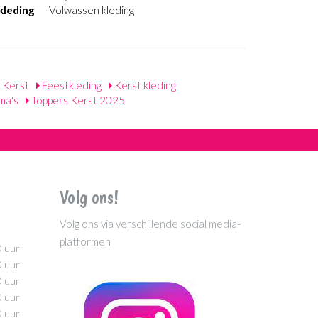
kleding
Volwassen kleding
Kerst
Feestkleding
Kerst kleding
ma's
Toppers Kerst 2025
Volg ons!
Volg ons via verschillende social media-
platformen
0 uur
0 uur
0 uur
0 uur
0 uur