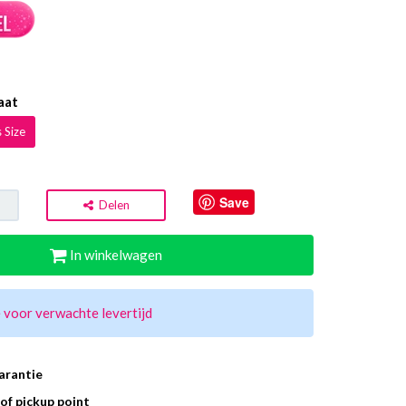
aat
 Size
Save
Delen
In winkelwagen
 voor verwachte levertijd
arantie
of pickup point