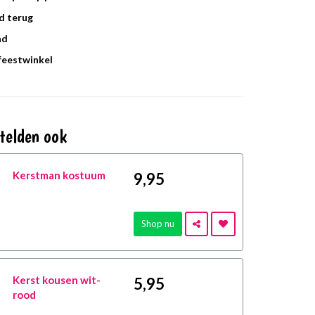
d terug
ad
 feestwinkel
telden ook
Kerstman kostuum
9
,95
Shop nu
Kerst kousen wit-
5
,95
rood