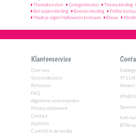
Themafeesten
Gelegenheden
Thema kleding
Beroepen kleding
Boeven kleding
Politie kost
Maak je eigen Halloween kostuum
Blauw
Kledi
Klantenservice
Conta
Over ons
Folkinge
Verzendkosten
9711JX
Retouren
Winkel:
FAQ
info@co
Algemene voorwaarden
Sponsor
Privacy statement
Contact
KvK-nu
Klachten
BTW-nu
Confetti in de media