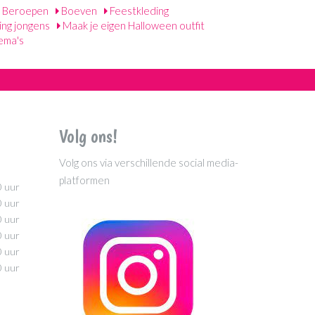
Beroepen
Boeven
Feestkleding
ing jongens
Maak je eigen Halloween outfit
ema's
Volg ons!
Volg ons via verschillende social media-
platformen
0 uur
0 uur
0 uur
0 uur
0 uur
0 uur