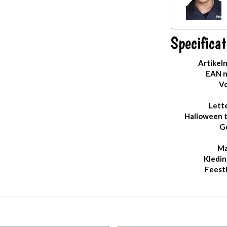
Specificat
Artikel
EAN 
Vo
Lett
Halloween 
G
Ma
Kledin
Feest