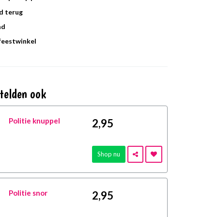
d terug
ad
 feestwinkel
telden ook
Politie knuppel
2
,95
Shop nu
Politie snor
2
,95