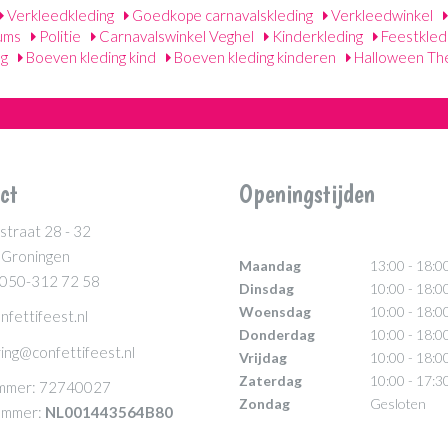
Verkleedkleding
Goedkope carnavalskleding
Verkleedwinkel
uums
Politie
Carnavalswinkel Veghel
Kinderkleding
Feestkled
ng
Boeven kleding kind
Boeven kleding kinderen
Halloween Th
ct
Openingstijden
straat 28 - 32
 Groningen
Maandag
13:00 - 18:0
 050-312 72 58
Dinsdag
10:00 - 18:0
Woensdag
10:00 - 18:0
nfettifeest.nl
Donderdag
10:00 - 18:0
ing@confettifeest.nl
Vrijdag
10:00 - 18:0
Zaterdag
10:00 - 17:3
mmer: 72740027
Zondag
Gesloten
mmer:
NL001443564B80