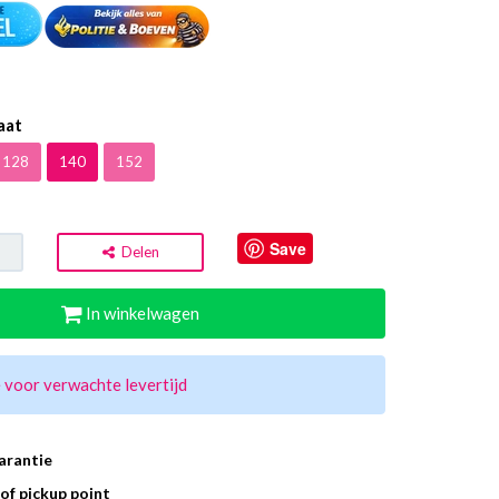
aat
128
140
152
Save
Delen
In winkelwagen
 voor verwachte levertijd
arantie
of pickup point