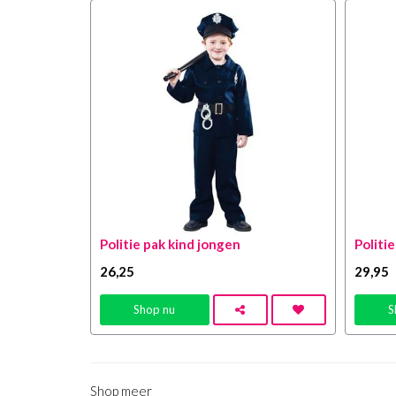
Politie pak kind jongen
Politi
26
,25
29
,95
Shop nu
S
Shop meer