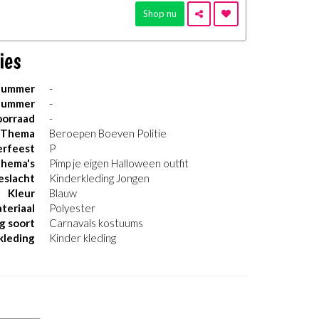
Shop nu
ies
nummer
-
nummer
-
orraad
-
Thema
Beroepen Boeven Politie
erfeest
P
thema's
Pimp je eigen Halloween outfit
eslacht
Kinderkleding Jongen
Kleur
Blauw
teriaal
Polyester
g soort
Carnavals kostuums
kleding
Kinder kleding