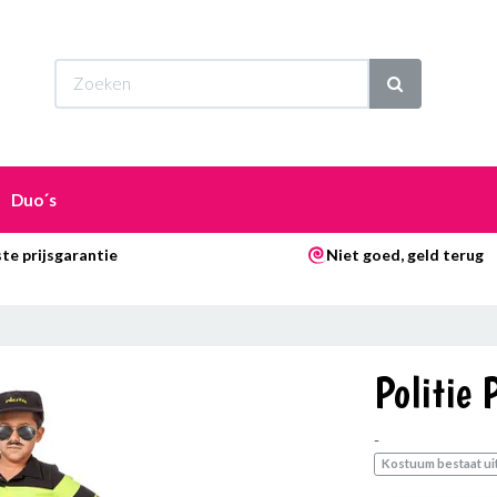
Wi
Duo´s
te prijsgarantie
Niet goed, geld terug
Politie 
-
Kostuum bestaat uit