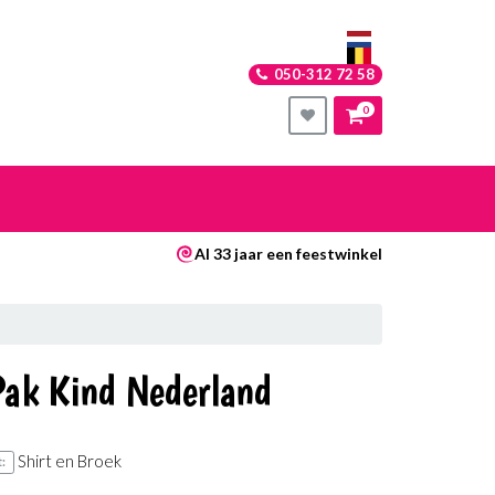
050-312 72 58
0
nkelwagen
Al 33 jaar een feestwinkel
Uw winkelwagen is leeg.
Vul hem met producten.
Pak Kind Nederland
Shirt en Broek
: