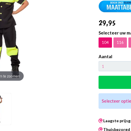
29
,95
Selecteer uw m
104
116
Aantal
m te zoomen
Selecteer optie
Laagste prijsg
Thuisbezorgd 